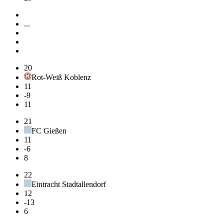
...
20
Rot-Weiß Koblenz
11
-9
11
21
FC Gießen
11
-6
8
22
Eintracht Stadtallendorf
12
-13
6