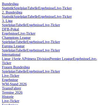
Bundesliga
Statistik
Spielplan
Tabelle
Ergebnisse
Live-Ticker
2. Bundesliga
Statistik
Spielplan
Tabelle
Ergebnisse
Live-Ticker
3. Liga
Spielplan
Tabelle
Ergebnisse
Live-Ticker
DFB-Pokal
Ergebnisse
Live-Ticker
Champions League
Spielplan
Tabelle
Ergebnisse
Live-Ticker
Europa League
Spielplan
Tabelle
Ergebnisse
Live-Ticker
International
Ligue 1
Serie A
Primera Division
Premier League
Ergebnisse
Live-
Ticker
Frauen Bundesliga
Spielplan
Tabelle
Ergebnisse
Live-Ticker
Live-Ticker
Ergebnisse
WM-Stand 2026
Teams
Fahrer
Termine 2026
Historie
Live-Ticker