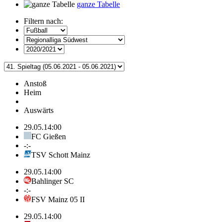
ganze Tabelle
Filtern nach:
Anstoß
Heim
Auswärts
29.05.
14:00
FC Gießen
-:-
TSV Schott Mainz
29.05.
14:00
Bahlinger SC
-:-
FSV Mainz 05 II
29.05.
14:00