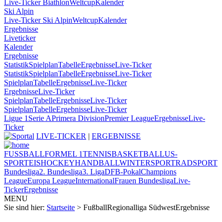
Live-Ticker Biathlon
Weltcup
Kalender
Ski Alpin
Live-Ticker Ski Alpin
Weltcup
Kalender
Ergebnisse
Liveticker
Kalender
Ergebnisse
Statistik
Spielplan
Tabelle
Ergebnisse
Live-Ticker
Statistik
Spielplan
Tabelle
Ergebnisse
Live-Ticker
Spielplan
Tabelle
Ergebnisse
Live-Ticker
Ergebnisse
Live-Ticker
Spielplan
Tabelle
Ergebnisse
Live-Ticker
Spielplan
Tabelle
Ergebnisse
Live-Ticker
Ligue 1
Serie A
Primera Division
Premier League
Ergebnisse
Live-
Ticker
LIVE-TICKER
|
ERGEBNISSE
FUSSBALL
FORMEL 1
TENNIS
BASKETBALL
US-
SPORT
EISHOCKEY
HANDBALL
WINTERSPORT
RADSPORT
Bundesliga
2. Bundesliga
3. Liga
DFB-Pokal
Champions
League
Europa League
International
Frauen Bundesliga
Live-
Ticker
Ergebnisse
MENU
Sie sind hier:
Startseite
> FußballRegionalliga SüdwestErgebnisse