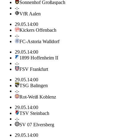
Sonnenhof Großaspach
-:-
VfR Aalen
29.05.
14:00
Kickers Offenbach
-:-
FC-Astoria Walldorf
29.05.
14:00
1899 Hoffenheim II
-:-
FSV Frankfurt
29.05.
14:00
TSG Balingen
-:-
Rot-Weiß Koblenz
29.05.
14:00
TSV Steinbach
-:-
SV 07 Elversberg
29.05.
14:00