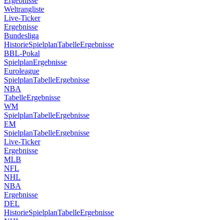
Ergebnisse
Weltrangliste
Live-Ticker
Ergebnisse
Bundesliga
Historie
Spielplan
Tabelle
Ergebnisse
BBL-Pokal
Spielplan
Ergebnisse
Euroleague
Spielplan
Tabelle
Ergebnisse
NBA
Tabelle
Ergebnisse
WM
Spielplan
Tabelle
Ergebnisse
EM
Spielplan
Tabelle
Ergebnisse
Live-Ticker
Ergebnisse
MLB
NFL
NHL
NBA
Ergebnisse
DEL
Historie
Spielplan
Tabelle
Ergebnisse