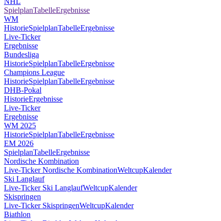
NHL
Spielplan
Tabelle
Ergebnisse
WM
Historie
Spielplan
Tabelle
Ergebnisse
Live-Ticker
Ergebnisse
Bundesliga
Historie
Spielplan
Tabelle
Ergebnisse
Champions League
Historie
Spielplan
Tabelle
Ergebnisse
DHB-Pokal
Historie
Ergebnisse
Live-Ticker
Ergebnisse
WM 2025
Historie
Spielplan
Tabelle
Ergebnisse
EM 2026
Spielplan
Tabelle
Ergebnisse
Nordische Kombination
Live-Ticker Nordische Kombination
Weltcup
Kalender
Ski Langlauf
Live-Ticker Ski Langlauf
Weltcup
Kalender
Skispringen
Live-Ticker Skispringen
Weltcup
Kalender
Biathlon