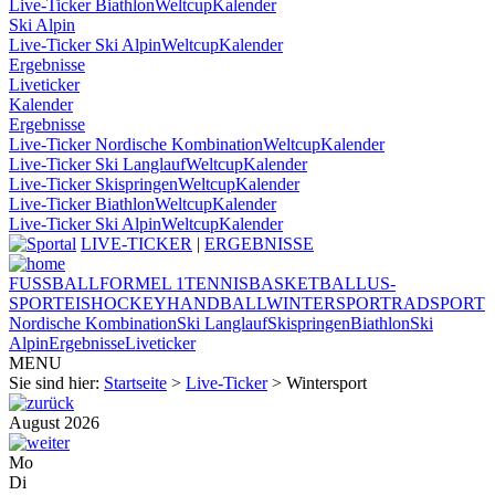
Live-Ticker Biathlon
Weltcup
Kalender
Ski Alpin
Live-Ticker Ski Alpin
Weltcup
Kalender
Ergebnisse
Liveticker
Kalender
Ergebnisse
Live-Ticker Nordische Kombination
Weltcup
Kalender
Live-Ticker Ski Langlauf
Weltcup
Kalender
Live-Ticker Skispringen
Weltcup
Kalender
Live-Ticker Biathlon
Weltcup
Kalender
Live-Ticker Ski Alpin
Weltcup
Kalender
LIVE-TICKER
|
ERGEBNISSE
FUSSBALL
FORMEL 1
TENNIS
BASKETBALL
US-
SPORT
EISHOCKEY
HANDBALL
WINTERSPORT
RADSPORT
Nordische Kombination
Ski Langlauf
Skispringen
Biathlon
Ski
Alpin
Ergebnisse
Liveticker
MENU
Sie sind hier:
Startseite
>
Live-Ticker
> Wintersport
August 2026
Mo
Di