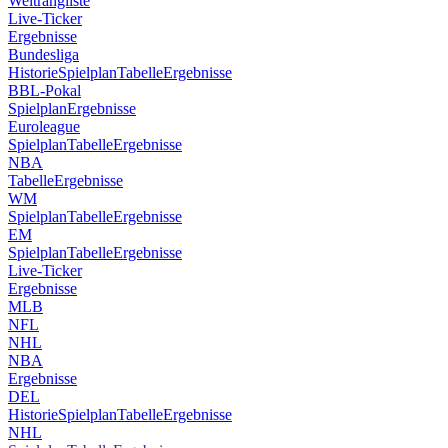
Weltrangliste
Live-Ticker
Ergebnisse
Bundesliga
Historie
Spielplan
Tabelle
Ergebnisse
BBL-Pokal
Spielplan
Ergebnisse
Euroleague
Spielplan
Tabelle
Ergebnisse
NBA
Tabelle
Ergebnisse
WM
Spielplan
Tabelle
Ergebnisse
EM
Spielplan
Tabelle
Ergebnisse
Live-Ticker
Ergebnisse
MLB
NFL
NHL
NBA
Ergebnisse
DEL
Historie
Spielplan
Tabelle
Ergebnisse
NHL