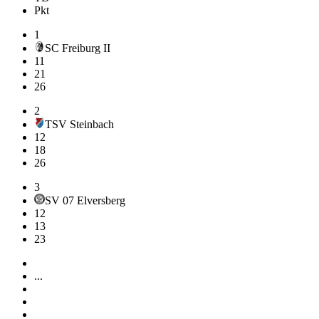
Pkt
1
SC Freiburg II
11
21
26
2
TSV Steinbach
12
18
26
3
SV 07 Elversberg
12
13
23
...