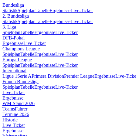
Bundesliga
Statistik
Spielplan
Tabelle
Ergebnisse
Live-Ticker
2. Bundesliga
Statistik
Spielplan
Tabelle
Ergebnisse
Live-Ticker
3. Liga
Spielplan
Tabelle
Ergebnisse
Live-Ticker
DFB-Pokal
Ergebnisse
Live-Ticker
Champions League
Spielplan
Tabelle
Ergebnisse
Live-Ticker
Europa League
Spielplan
Tabelle
Ergebnisse
Live-Ticker
International
Ligue 1
Serie A
Primera Division
Premier League
Ergebnisse
Live-Ticke
Frauen Bundesliga
Spielplan
Tabelle
Ergebnisse
Live-Ticker
Live-Ticker
Ergebnisse
WM-Stand 2026
Teams
Fahrer
Termine 2026
Historie
Live-Ticker
Ergebnisse