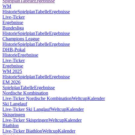
Spielplan
Tabelle
Ergebnisse
WM
Historie
Spielplan
Tabelle
Ergebnisse
Live-Ticker
Ergebnisse
Bundesliga
Historie
Spielplan
Tabelle
Ergebnisse
Champions League
Historie
Spielplan
Tabelle
Ergebnisse
DHB-Pokal
Historie
Ergebnisse
Live-Ticker
Ergebnisse
WM 2025
Historie
Spielplan
Tabelle
Ergebnisse
EM 2026
Spielplan
Tabelle
Ergebnisse
Nordische Kombination
Live-Ticker Nordische Kombination
Weltcup
Kalender
Ski Langlauf
Live-Ticker Ski Langlauf
Weltcup
Kalender
Skispringen
Live-Ticker Skispringen
Weltcup
Kalender
Biathlon
Live-Ticker Biathlon
Weltcup
Kalender