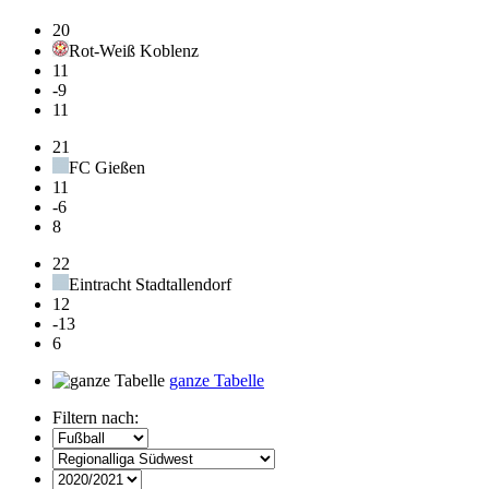
20
Rot-Weiß Koblenz
11
-9
11
21
FC Gießen
11
-6
8
22
Eintracht Stadtallendorf
12
-13
6
ganze Tabelle
Filtern nach: