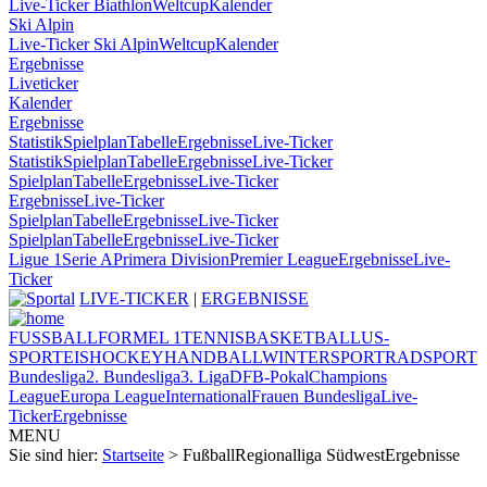
Live-Ticker Biathlon
Weltcup
Kalender
Ski Alpin
Live-Ticker Ski Alpin
Weltcup
Kalender
Ergebnisse
Liveticker
Kalender
Ergebnisse
Statistik
Spielplan
Tabelle
Ergebnisse
Live-Ticker
Statistik
Spielplan
Tabelle
Ergebnisse
Live-Ticker
Spielplan
Tabelle
Ergebnisse
Live-Ticker
Ergebnisse
Live-Ticker
Spielplan
Tabelle
Ergebnisse
Live-Ticker
Spielplan
Tabelle
Ergebnisse
Live-Ticker
Ligue 1
Serie A
Primera Division
Premier League
Ergebnisse
Live-
Ticker
LIVE-TICKER
|
ERGEBNISSE
FUSSBALL
FORMEL 1
TENNIS
BASKETBALL
US-
SPORT
EISHOCKEY
HANDBALL
WINTERSPORT
RADSPORT
Bundesliga
2. Bundesliga
3. Liga
DFB-Pokal
Champions
League
Europa League
International
Frauen Bundesliga
Live-
Ticker
Ergebnisse
MENU
Sie sind hier:
Startseite
> FußballRegionalliga SüdwestErgebnisse