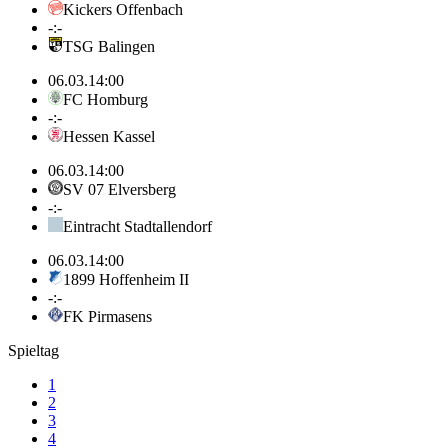
Kickers Offenbach
-:-
TSG Balingen
06.03.
14:00
FC Homburg
-:-
Hessen Kassel
06.03.
14:00
SV 07 Elversberg
-:-
Eintracht Stadtallendorf
06.03.
14:00
1899 Hoffenheim II
-:-
FK Pirmasens
Spieltag
1
2
3
4