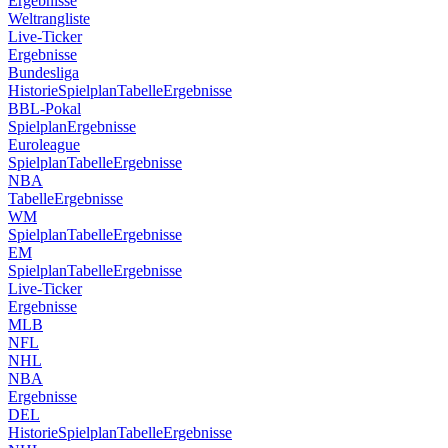
Ergebnisse
Weltrangliste
Live-Ticker
Ergebnisse
Bundesliga
Historie
Spielplan
Tabelle
Ergebnisse
BBL-Pokal
Spielplan
Ergebnisse
Euroleague
Spielplan
Tabelle
Ergebnisse
NBA
Tabelle
Ergebnisse
WM
Spielplan
Tabelle
Ergebnisse
EM
Spielplan
Tabelle
Ergebnisse
Live-Ticker
Ergebnisse
MLB
NFL
NHL
NBA
Ergebnisse
DEL
Historie
Spielplan
Tabelle
Ergebnisse