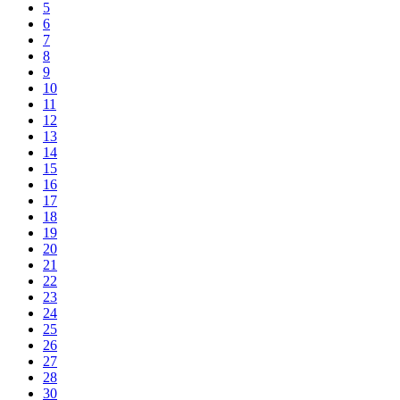
5
6
7
8
9
10
11
12
13
14
15
16
17
18
19
20
21
22
23
24
25
26
27
28
30