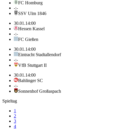
FC Homburg
-:-
SSV Ulm 1846
30.01.
14:00
Hessen Kassel
-:-
FC Gießen
30.01.
14:00
Eintracht Stadtallendorf
-:-
VfB Stuttgart II
30.01.
14:00
Bahlinger SC
-:-
Sonnenhof Großaspach
Spieltag
1
2
3
4