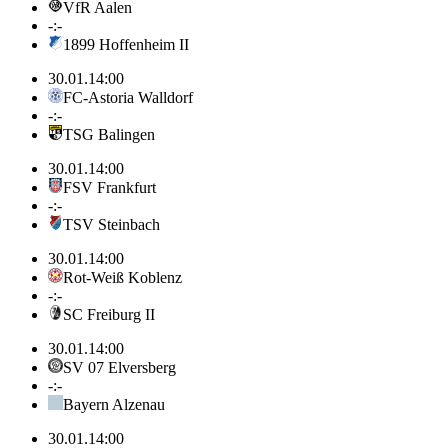
VfR Aalen
-:-
1899 Hoffenheim II
30.01.
14:00
FC-Astoria Walldorf
-:-
TSG Balingen
30.01.
14:00
FSV Frankfurt
-:-
TSV Steinbach
30.01.
14:00
Rot-Weiß Koblenz
-:-
SC Freiburg II
30.01.
14:00
SV 07 Elversberg
-:-
Bayern Alzenau
30.01.
14:00