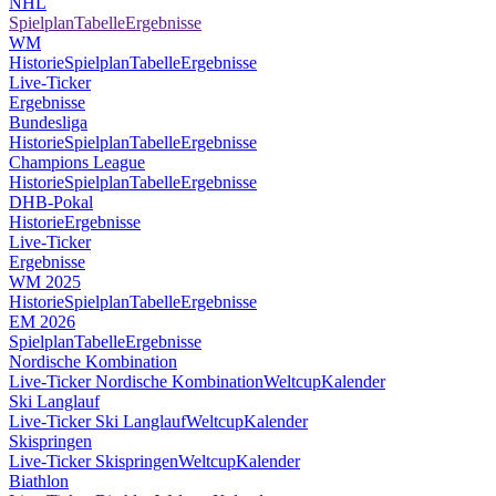
NHL
Spielplan
Tabelle
Ergebnisse
WM
Historie
Spielplan
Tabelle
Ergebnisse
Live-Ticker
Ergebnisse
Bundesliga
Historie
Spielplan
Tabelle
Ergebnisse
Champions League
Historie
Spielplan
Tabelle
Ergebnisse
DHB-Pokal
Historie
Ergebnisse
Live-Ticker
Ergebnisse
WM 2025
Historie
Spielplan
Tabelle
Ergebnisse
EM 2026
Spielplan
Tabelle
Ergebnisse
Nordische Kombination
Live-Ticker Nordische Kombination
Weltcup
Kalender
Ski Langlauf
Live-Ticker Ski Langlauf
Weltcup
Kalender
Skispringen
Live-Ticker Skispringen
Weltcup
Kalender
Biathlon