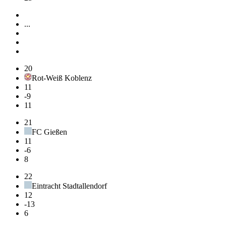
...
20
Rot-Weiß Koblenz
11
-9
11
21
FC Gießen
11
-6
8
22
Eintracht Stadtallendorf
12
-13
6