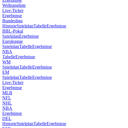
Ergebnisse
Weltrangliste
Live-Ticker
Ergebnisse
Bundesliga
Historie
Spielplan
Tabelle
Ergebnisse
BBL-Pokal
Spielplan
Ergebnisse
Euroleague
Spielplan
Tabelle
Ergebnisse
NBA
Tabelle
Ergebnisse
WM
Spielplan
Tabelle
Ergebnisse
EM
Spielplan
Tabelle
Ergebnisse
Live-Ticker
Ergebnisse
MLB
NFL
NHL
NBA
Ergebnisse
DEL
Historie
Spielplan
Tabelle
Ergebnisse