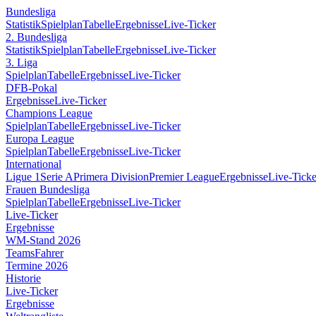
Bundesliga
Statistik
Spielplan
Tabelle
Ergebnisse
Live-Ticker
2. Bundesliga
Statistik
Spielplan
Tabelle
Ergebnisse
Live-Ticker
3. Liga
Spielplan
Tabelle
Ergebnisse
Live-Ticker
DFB-Pokal
Ergebnisse
Live-Ticker
Champions League
Spielplan
Tabelle
Ergebnisse
Live-Ticker
Europa League
Spielplan
Tabelle
Ergebnisse
Live-Ticker
International
Ligue 1
Serie A
Primera Division
Premier League
Ergebnisse
Live-Ticke
Frauen Bundesliga
Spielplan
Tabelle
Ergebnisse
Live-Ticker
Live-Ticker
Ergebnisse
WM-Stand 2026
Teams
Fahrer
Termine 2026
Historie
Live-Ticker
Ergebnisse