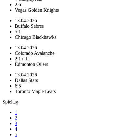
2:6
Vegas Golden Knights
13.04.2026
Buffalo Sabres
5:1
Chicago Blackhawks
13.04.2026
Colorado Avalanche
2:1 n.P.
Edmonton Oilers
13.04.2026
Dallas Stars
6:5
Toronto Maple Leafs
Spieltag
1
2
3
4
5