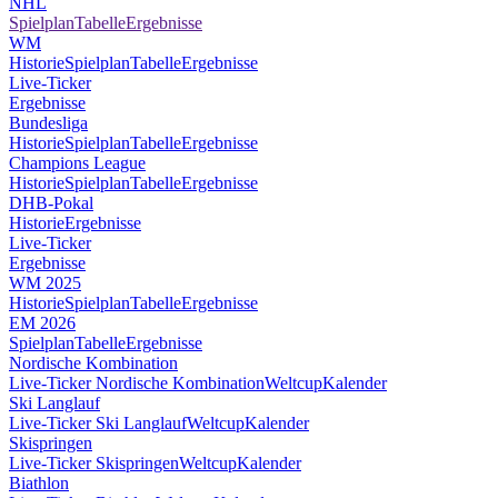
NHL
Spielplan
Tabelle
Ergebnisse
WM
Historie
Spielplan
Tabelle
Ergebnisse
Live-Ticker
Ergebnisse
Bundesliga
Historie
Spielplan
Tabelle
Ergebnisse
Champions League
Historie
Spielplan
Tabelle
Ergebnisse
DHB-Pokal
Historie
Ergebnisse
Live-Ticker
Ergebnisse
WM 2025
Historie
Spielplan
Tabelle
Ergebnisse
EM 2026
Spielplan
Tabelle
Ergebnisse
Nordische Kombination
Live-Ticker Nordische Kombination
Weltcup
Kalender
Ski Langlauf
Live-Ticker Ski Langlauf
Weltcup
Kalender
Skispringen
Live-Ticker Skispringen
Weltcup
Kalender
Biathlon