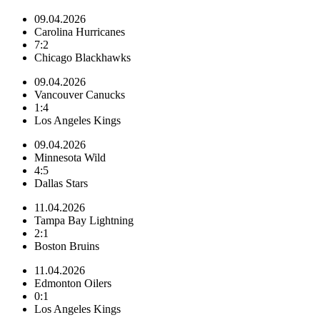
09.04.2026
Carolina Hurricanes
7:2
Chicago Blackhawks
09.04.2026
Vancouver Canucks
1:4
Los Angeles Kings
09.04.2026
Minnesota Wild
4:5
Dallas Stars
11.04.2026
Tampa Bay Lightning
2:1
Boston Bruins
11.04.2026
Edmonton Oilers
0:1
Los Angeles Kings