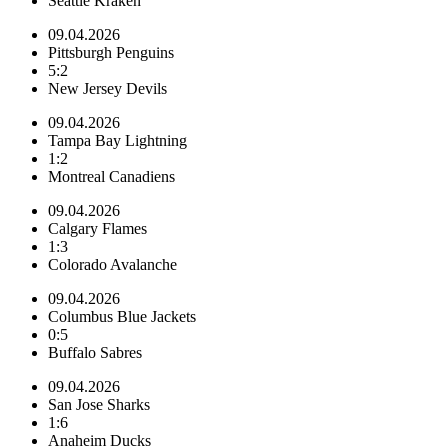
Seattle Kraken
09.04.2026
Pittsburgh Penguins
5:2
New Jersey Devils
09.04.2026
Tampa Bay Lightning
1:2
Montreal Canadiens
09.04.2026
Calgary Flames
1:3
Colorado Avalanche
09.04.2026
Columbus Blue Jackets
0:5
Buffalo Sabres
09.04.2026
San Jose Sharks
1:6
Anaheim Ducks