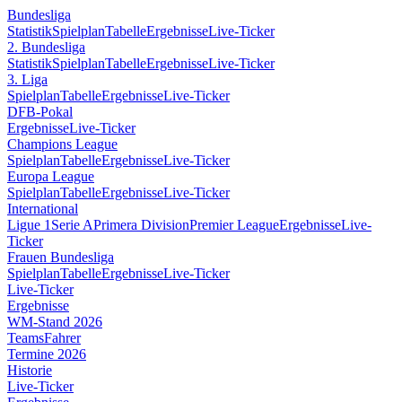
Bundesliga
Statistik
Spielplan
Tabelle
Ergebnisse
Live-Ticker
2. Bundesliga
Statistik
Spielplan
Tabelle
Ergebnisse
Live-Ticker
3. Liga
Spielplan
Tabelle
Ergebnisse
Live-Ticker
DFB-Pokal
Ergebnisse
Live-Ticker
Champions League
Spielplan
Tabelle
Ergebnisse
Live-Ticker
Europa League
Spielplan
Tabelle
Ergebnisse
Live-Ticker
International
Ligue 1
Serie A
Primera Division
Premier League
Ergebnisse
Live-
Ticker
Frauen Bundesliga
Spielplan
Tabelle
Ergebnisse
Live-Ticker
Live-Ticker
Ergebnisse
WM-Stand 2026
Teams
Fahrer
Termine 2026
Historie
Live-Ticker