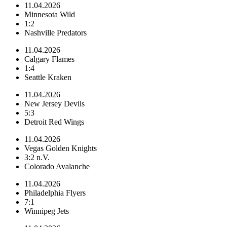
11.04.2026
Minnesota Wild
1:2
Nashville Predators
11.04.2026
Calgary Flames
1:4
Seattle Kraken
11.04.2026
New Jersey Devils
5:3
Detroit Red Wings
11.04.2026
Vegas Golden Knights
3:2 n.V.
Colorado Avalanche
11.04.2026
Philadelphia Flyers
7:1
Winnipeg Jets