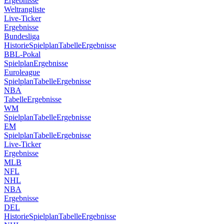
Ergebnisse
Weltrangliste
Live-Ticker
Ergebnisse
Bundesliga
Historie
Spielplan
Tabelle
Ergebnisse
BBL-Pokal
Spielplan
Ergebnisse
Euroleague
Spielplan
Tabelle
Ergebnisse
NBA
Tabelle
Ergebnisse
WM
Spielplan
Tabelle
Ergebnisse
EM
Spielplan
Tabelle
Ergebnisse
Live-Ticker
Ergebnisse
MLB
NFL
NHL
NBA
Ergebnisse
DEL
Historie
Spielplan
Tabelle
Ergebnisse