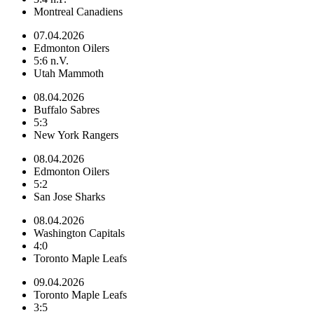
Montreal Canadiens
07.04.2026
Edmonton Oilers
5:6 n.V.
Utah Mammoth
08.04.2026
Buffalo Sabres
5:3
New York Rangers
08.04.2026
Edmonton Oilers
5:2
San Jose Sharks
08.04.2026
Washington Capitals
4:0
Toronto Maple Leafs
09.04.2026
Toronto Maple Leafs
3:5