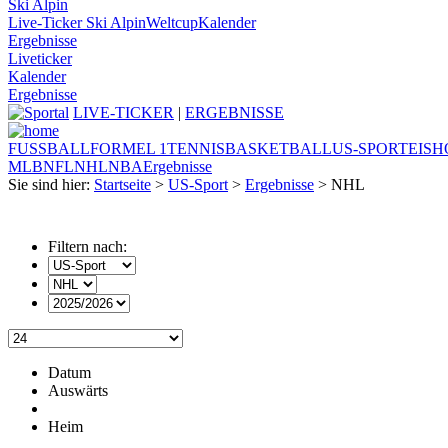
Ski Alpin
Live-Ticker Ski Alpin
Weltcup
Kalender
Ergebnisse
Liveticker
Kalender
Ergebnisse
LIVE-TICKER
|
ERGEBNISSE
FUSSBALL
FORMEL 1
TENNIS
BASKETBALL
US-SPORT
EIS
MLB
NFL
NHL
NBA
Ergebnisse
Sie sind hier:
Startseite
>
US-Sport
>
Ergebnisse
> NHL
Filtern nach:
Datum
Auswärts
Heim