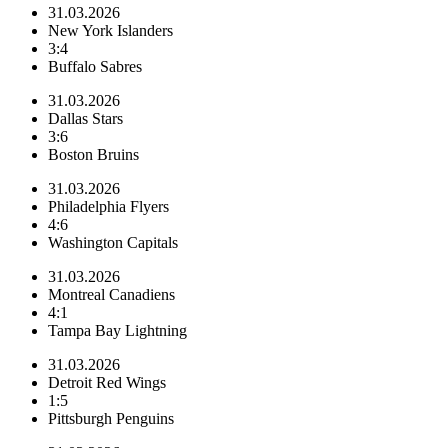
31.03.2026
New York Islanders
3:4
Buffalo Sabres
31.03.2026
Dallas Stars
3:6
Boston Bruins
31.03.2026
Philadelphia Flyers
4:6
Washington Capitals
31.03.2026
Montreal Canadiens
4:1
Tampa Bay Lightning
31.03.2026
Detroit Red Wings
1:5
Pittsburgh Penguins