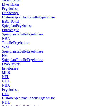
Weltrangliste
Live-Ticker
Ergebnisse
Bundesliga
Historie
Spielplan
Tabelle
Ergebnisse
BBL-Pokal
Spielplan
Ergebnisse
Euroleague
Spielplan
Tabelle
Ergebnisse
NBA
Tabelle
Ergebnisse
WM
Spielplan
Tabelle
Ergebnisse
EM
Spielplan
Tabelle
Ergebnisse
Live-Ticker
Ergebnisse
MLB
NFL
NHL
NBA
Ergebnisse
DEL
Historie
Spielplan
Tabelle
Ergebnisse
NHL