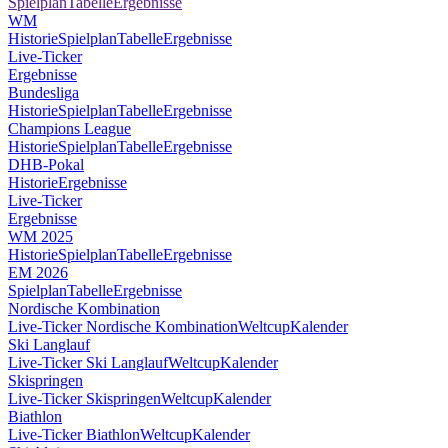
Spielplan
Tabelle
Ergebnisse
WM
Historie
Spielplan
Tabelle
Ergebnisse
Live-Ticker
Ergebnisse
Bundesliga
Historie
Spielplan
Tabelle
Ergebnisse
Champions League
Historie
Spielplan
Tabelle
Ergebnisse
DHB-Pokal
Historie
Ergebnisse
Live-Ticker
Ergebnisse
WM 2025
Historie
Spielplan
Tabelle
Ergebnisse
EM 2026
Spielplan
Tabelle
Ergebnisse
Nordische Kombination
Live-Ticker Nordische Kombination
Weltcup
Kalender
Ski Langlauf
Live-Ticker Ski Langlauf
Weltcup
Kalender
Skispringen
Live-Ticker Skispringen
Weltcup
Kalender
Biathlon
Live-Ticker Biathlon
Weltcup
Kalender