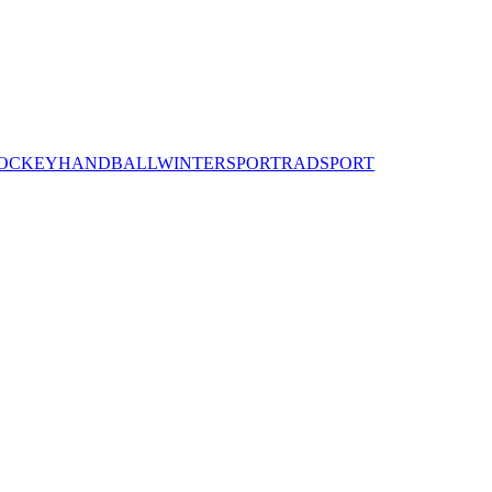
HOCKEY
HANDBALL
WINTERSPORT
RADSPORT