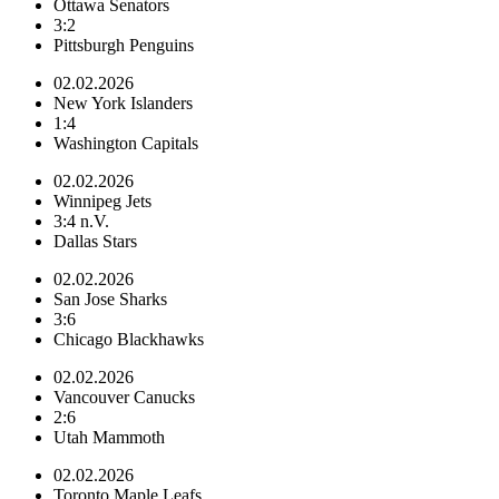
Ottawa Senators
3:2
Pittsburgh Penguins
02.02.2026
New York Islanders
1:4
Washington Capitals
02.02.2026
Winnipeg Jets
3:4 n.V.
Dallas Stars
02.02.2026
San Jose Sharks
3:6
Chicago Blackhawks
02.02.2026
Vancouver Canucks
2:6
Utah Mammoth
02.02.2026
Toronto Maple Leafs