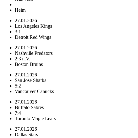
Heim
27.01.2026
Los Angeles Kings
3:1
Detroit Red Wings
27.01.2026
Nashville Predators
2:3 n.V.
Boston Bruins
27.01.2026
San Jose Sharks
5:2
Vancouver Canucks
27.01.2026
Buffalo Sabres
7:4
Toronto Maple Leafs
27.01.2026
Dallas Stars