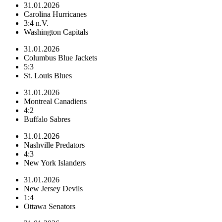
31.01.2026
Carolina Hurricanes
3:4 n.V.
Washington Capitals
31.01.2026
Columbus Blue Jackets
5:3
St. Louis Blues
31.01.2026
Montreal Canadiens
4:2
Buffalo Sabres
31.01.2026
Nashville Predators
4:3
New York Islanders
31.01.2026
New Jersey Devils
1:4
Ottawa Senators