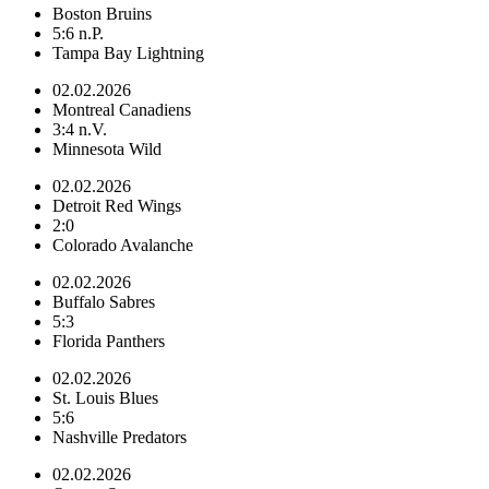
Boston Bruins
5:6 n.P.
Tampa Bay Lightning
02.02.2026
Montreal Canadiens
3:4 n.V.
Minnesota Wild
02.02.2026
Detroit Red Wings
2:0
Colorado Avalanche
02.02.2026
Buffalo Sabres
5:3
Florida Panthers
02.02.2026
St. Louis Blues
5:6
Nashville Predators
02.02.2026