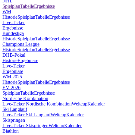
NHL
Spielplan
Tabelle
Ergebnisse
WM
Historie
Spielplan
Tabelle
Ergebnisse
Live-Ticker
Ergebnisse
Bundesliga
Historie
Spielplan
Tabelle
Ergebnisse
Champions League
Historie
Spielplan
Tabelle
Ergebnisse
DHB-Pokal
Historie
Ergebnisse
Live-Ticker
Ergebnisse
WM 2025
Historie
Spielplan
Tabelle
Ergebnisse
EM 2026
Spielplan
Tabelle
Ergebnisse
Nordische Kombination
Live-Ticker Nordische Kombination
Weltcup
Kalender
Ski Langlauf
Live-Ticker Ski Langlauf
Weltcup
Kalender
Skispringen
Live-Ticker Skispringen
Weltcup
Kalender
Biathlon