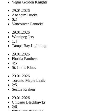
Vegas Golden Knights
29.01.2026
Anaheim Ducks
0:2
Vancouver Canucks
29.01.2026
Winnipeg Jets
1:4
Tampa Bay Lightning
29.01.2026
Florida Panthers
4:5
St. Louis Blues
29.01.2026
Toronto Maple Leafs
2:5
Seattle Kraken
29.01.2026
Chicago Blackhawks
2:6