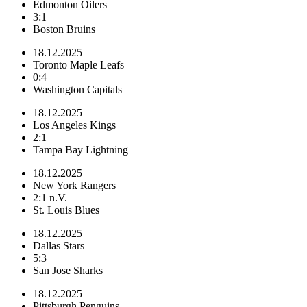
Edmonton Oilers
3:1
Boston Bruins
18.12.2025
Toronto Maple Leafs
0:4
Washington Capitals
18.12.2025
Los Angeles Kings
2:1
Tampa Bay Lightning
18.12.2025
New York Rangers
2:1 n.V.
St. Louis Blues
18.12.2025
Dallas Stars
5:3
San Jose Sharks
18.12.2025
Pittsburgh Penguins