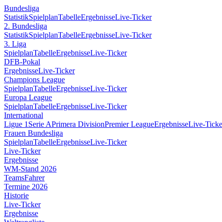
Bundesliga
Statistik
Spielplan
Tabelle
Ergebnisse
Live-Ticker
2. Bundesliga
Statistik
Spielplan
Tabelle
Ergebnisse
Live-Ticker
3. Liga
Spielplan
Tabelle
Ergebnisse
Live-Ticker
DFB-Pokal
Ergebnisse
Live-Ticker
Champions League
Spielplan
Tabelle
Ergebnisse
Live-Ticker
Europa League
Spielplan
Tabelle
Ergebnisse
Live-Ticker
International
Ligue 1
Serie A
Primera Division
Premier League
Ergebnisse
Live-Ticke
Frauen Bundesliga
Spielplan
Tabelle
Ergebnisse
Live-Ticker
Live-Ticker
Ergebnisse
WM-Stand 2026
Teams
Fahrer
Termine 2026
Historie
Live-Ticker
Ergebnisse