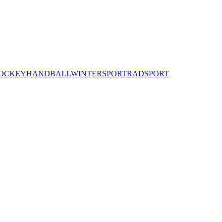
HOCKEY
HANDBALL
WINTERSPORT
RADSPORT