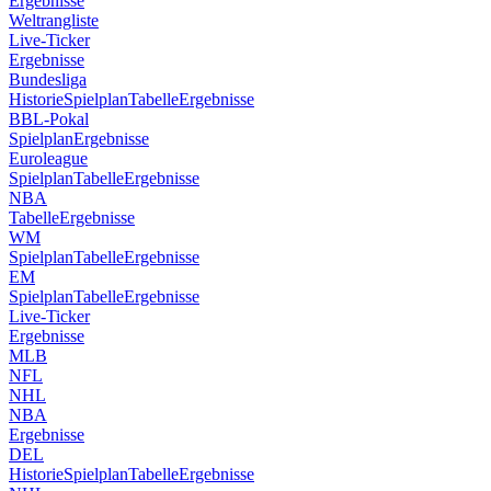
Ergebnisse
Weltrangliste
Live-Ticker
Ergebnisse
Bundesliga
Historie
Spielplan
Tabelle
Ergebnisse
BBL-Pokal
Spielplan
Ergebnisse
Euroleague
Spielplan
Tabelle
Ergebnisse
NBA
Tabelle
Ergebnisse
WM
Spielplan
Tabelle
Ergebnisse
EM
Spielplan
Tabelle
Ergebnisse
Live-Ticker
Ergebnisse
MLB
NFL
NHL
NBA
Ergebnisse
DEL
Historie
Spielplan
Tabelle
Ergebnisse