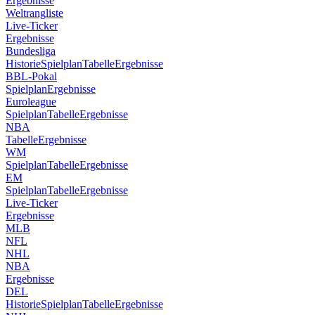
Ergebnisse
Weltrangliste
Live-Ticker
Ergebnisse
Bundesliga
Historie
Spielplan
Tabelle
Ergebnisse
BBL-Pokal
Spielplan
Ergebnisse
Euroleague
Spielplan
Tabelle
Ergebnisse
NBA
Tabelle
Ergebnisse
WM
Spielplan
Tabelle
Ergebnisse
EM
Spielplan
Tabelle
Ergebnisse
Live-Ticker
Ergebnisse
MLB
NFL
NHL
NBA
Ergebnisse
DEL
Historie
Spielplan
Tabelle
Ergebnisse