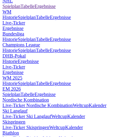
NHL
Spielplan
Tabelle
Ergebnisse
WM
Historie
Spielplan
Tabelle
Ergebnisse
Live-Ticker
Ergebnisse
Bundesliga
Historie
Spielplan
Tabelle
Ergebnisse
Champions League
Historie
Spielplan
Tabelle
Ergebnisse
DHB-Pokal
Historie
Ergebnisse
Live-Ticker
Ergebnisse
WM 2025
Historie
Spielplan
Tabelle
Ergebnisse
EM 2026
Spielplan
Tabelle
Ergebnisse
Nordische Kombination
Live-Ticker Nordische Kombination
Weltcup
Kalender
Ski Langlauf
Live-Ticker Ski Langlauf
Weltcup
Kalender
Skispringen
Live-Ticker Skispringen
Weltcup
Kalender
Biathlon