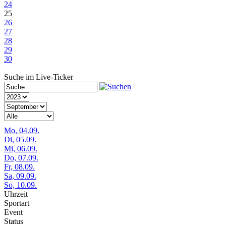
24
25
26
27
28
29
30
Suche im Live-Ticker
Mo, 04.09.
Di, 05.09.
Mi, 06.09.
Do, 07.09.
Fr, 08.09.
Sa, 09.09.
So, 10.09.
Uhrzeit
Sportart
Event
Status