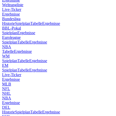
Ergebnisse
Weltrangliste
Live-Ticker
Ergebnisse
Bundesliga
Historie
Spielplan
Tabelle
Ergebnisse
BBL-Pokal
Spielplan
Ergebnisse
Euroleague
Spielplan
Tabelle
Ergebnisse
NBA
Tabelle
Ergebnisse
WM
Spielplan
Tabelle
Ergebnisse
EM
Spielplan
Tabelle
Ergebnisse
Live-Ticker
Ergebnisse
MLB
NFL
NHL
NBA
Ergebnisse
DEL
Historie
Spielplan
Tabelle
Ergebnisse