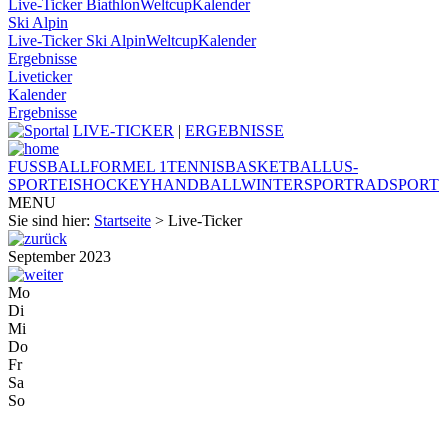
Live-Ticker Biathlon
Weltcup
Kalender
Ski Alpin
Live-Ticker Ski Alpin
Weltcup
Kalender
Ergebnisse
Liveticker
Kalender
Ergebnisse
LIVE-TICKER
|
ERGEBNISSE
FUSSBALL
FORMEL 1
TENNIS
BASKETBALL
US-
SPORT
EISHOCKEY
HANDBALL
WINTERSPORT
RADSPORT
MENU
Sie sind hier:
Startseite
> Live-Ticker
September 2023
Mo
Di
Mi
Do
Fr
Sa
So