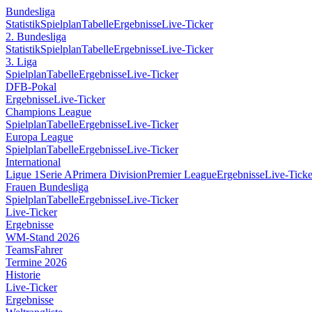
Bundesliga
Statistik
Spielplan
Tabelle
Ergebnisse
Live-Ticker
2. Bundesliga
Statistik
Spielplan
Tabelle
Ergebnisse
Live-Ticker
3. Liga
Spielplan
Tabelle
Ergebnisse
Live-Ticker
DFB-Pokal
Ergebnisse
Live-Ticker
Champions League
Spielplan
Tabelle
Ergebnisse
Live-Ticker
Europa League
Spielplan
Tabelle
Ergebnisse
Live-Ticker
International
Ligue 1
Serie A
Primera Division
Premier League
Ergebnisse
Live-Ticke
Frauen Bundesliga
Spielplan
Tabelle
Ergebnisse
Live-Ticker
Live-Ticker
Ergebnisse
WM-Stand 2026
Teams
Fahrer
Termine 2026
Historie
Live-Ticker
Ergebnisse