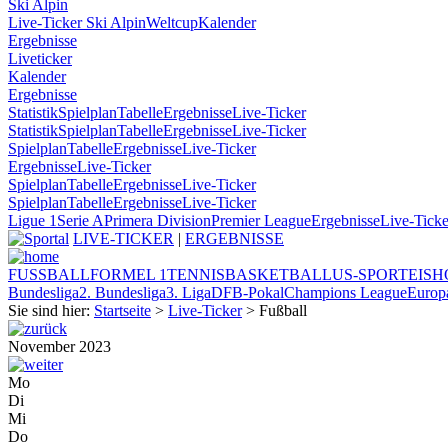
Ski Alpin
Live-Ticker Ski Alpin
Weltcup
Kalender
Ergebnisse
Liveticker
Kalender
Ergebnisse
Statistik
Spielplan
Tabelle
Ergebnisse
Live-Ticker
Statistik
Spielplan
Tabelle
Ergebnisse
Live-Ticker
Spielplan
Tabelle
Ergebnisse
Live-Ticker
Ergebnisse
Live-Ticker
Spielplan
Tabelle
Ergebnisse
Live-Ticker
Spielplan
Tabelle
Ergebnisse
Live-Ticker
Ligue 1
Serie A
Primera Division
Premier League
Ergebnisse
Live-Ticke
LIVE-TICKER
|
ERGEBNISSE
FUSSBALL
FORMEL 1
TENNIS
BASKETBALL
US-SPORT
EIS
Bundesliga
2. Bundesliga
3. Liga
DFB-Pokal
Champions League
Europ
Sie sind hier:
Startseite
>
Live-Ticker
> Fußball
November 2023
Mo
Di
Mi
Do