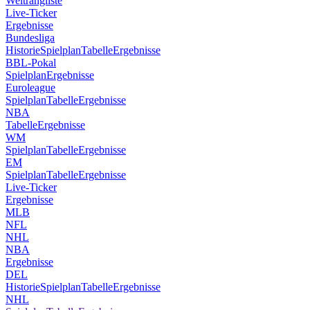
Weltrangliste
Live-Ticker
Ergebnisse
Bundesliga
Historie
Spielplan
Tabelle
Ergebnisse
BBL-Pokal
Spielplan
Ergebnisse
Euroleague
Spielplan
Tabelle
Ergebnisse
NBA
Tabelle
Ergebnisse
WM
Spielplan
Tabelle
Ergebnisse
EM
Spielplan
Tabelle
Ergebnisse
Live-Ticker
Ergebnisse
MLB
NFL
NHL
NBA
Ergebnisse
DEL
Historie
Spielplan
Tabelle
Ergebnisse
NHL