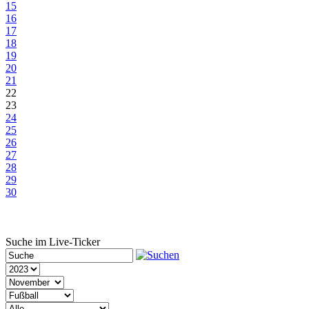
15
16
17
18
19
20
21
22
23
24
25
26
27
28
29
30
Suche im Live-Ticker