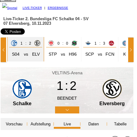
LIVE-TICKER
|
ERGEBNISSE
Live-Ticker 2. Bundesliga
FC Schalke 04 - SV
07 Elversberg, 10.11.2023
1 : 2
0 : 0
1 : 3
4 
S04
vs
ELV
STP
vs
H96
SCP
vs
FCN
KIE
VELTINS-Arena
1:2
BEENDET
Schalke
Elversberg
Vorschau
Aufstellung
Live
Daten
Tabelle