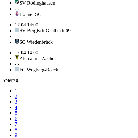
SV Rödinghausen
-:-
Bonner SC
17.04.
14:00
SV Bergisch Gladbach 09
-:-
SC Wiedenbrück
17.04.
14:00
Alemannia Aachen
-:-
FC Wegberg-Beeck
Spieltag
1
2
3
4
5
6
7
8
9