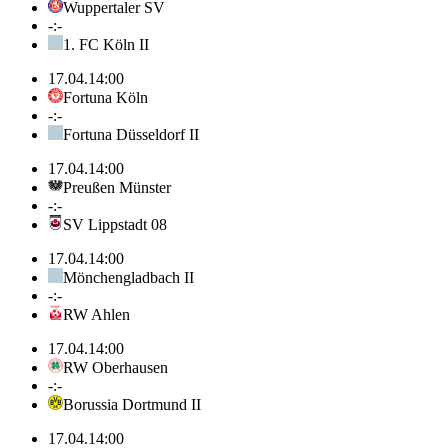
Wuppertaler SV
-:-
1. FC Köln II
17.04.
14:00
Fortuna Köln
-:-
Fortuna Düsseldorf II
17.04.
14:00
Preußen Münster
-:-
SV Lippstadt 08
17.04.
14:00
Mönchengladbach II
-:-
RW Ahlen
17.04.
14:00
RW Oberhausen
-:-
Borussia Dortmund II
17.04.
14:00