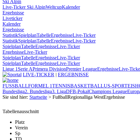
Ski Alpin
Live-Ticker Ski Alpin
Weltcup
Kalender
Ergebnisse
Liveticker
Kalender
Ergebnisse
Statistik
Spielplan
Tabelle
Ergebnisse
Live-Ticker
Statistik
Spielplan
Tabelle
Ergebnisse
Live-Ticker
Spielplan
Tabelle
Ergebnisse
Live-Ticker
Ergebnisse
Live-Ticker
Spielplan
Tabelle
Ergebnisse
Live-Ticker
Spielplan
Tabelle
Ergebnisse
Live-Ticker
Ligue 1
Serie A
Primera Division
Premier League
Ergebnisse
Live-Ticke
LIVE-TICKER
|
ERGEBNISSE
FUSSBALL
FORMEL 1
TENNIS
BASKETBALL
US-SPORT
EIS
Bundesliga
2. Bundesliga
3. Liga
DFB-Pokal
Champions League
Europ
Sie sind hier:
Startseite
> FußballRegionalliga WestErgebnisse
Tabellenausschnitt
Platz
Verein
Sp
TD