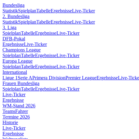
Bundesliga
Statistik
Spielplan
Tabelle
Ergebnisse
Live-Ticker
2. Bundesliga
Statistik
Spielplan
Tabelle
Ergebnisse
Live-Ticker
3. Liga
Spielplan
Tabelle
Ergebnisse
Live-Ticker
DFB-Pokal
Ergebnisse
Live-Ticker
Champions League
Spielplan
Tabelle
Ergebnisse
Live-Ticker
Europa League
Spielplan
Tabelle
Ergebnisse
Live-Ticker
International
Ligue 1
Serie A
Primera Division
Premier League
Ergebnisse
Live-Ticke
Frauen Bundesliga
Spielplan
Tabelle
Ergebnisse
Live-Ticker
Live-Ticker
Ergebnisse
WM-Stand 2026
Teams
Fahrer
Termine 2026
Historie
Live-Ticker
Ergebnisse