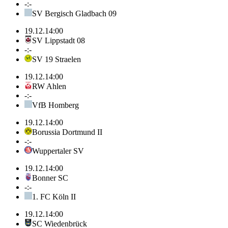
-:-
SV Bergisch Gladbach 09
19.12.
14:00
SV Lippstadt 08
-:-
SV 19 Straelen
19.12.
14:00
RW Ahlen
-:-
VfB Homberg
19.12.
14:00
Borussia Dortmund II
-:-
Wuppertaler SV
19.12.
14:00
Bonner SC
-:-
1. FC Köln II
19.12.
14:00
SC Wiedenbrück