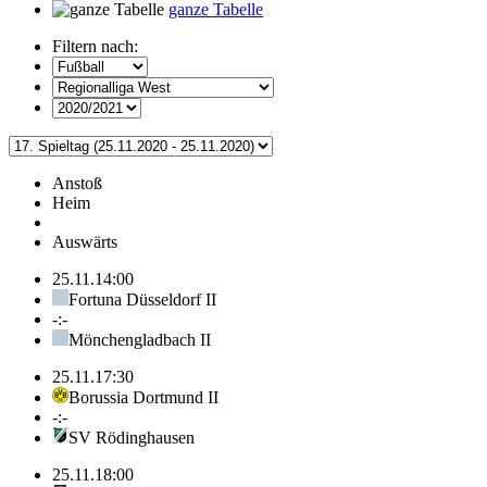
ganze Tabelle
Filtern nach:
Anstoß
Heim
Auswärts
25.11.
14:00
Fortuna Düsseldorf II
-:-
Mönchengladbach II
25.11.
17:30
Borussia Dortmund II
-:-
SV Rödinghausen
25.11.
18:00