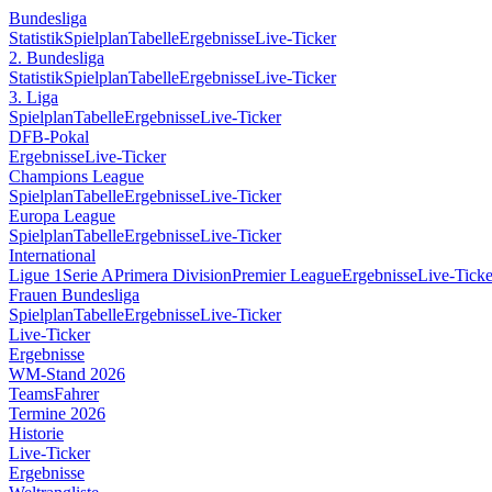
Bundesliga
Statistik
Spielplan
Tabelle
Ergebnisse
Live-Ticker
2. Bundesliga
Statistik
Spielplan
Tabelle
Ergebnisse
Live-Ticker
3. Liga
Spielplan
Tabelle
Ergebnisse
Live-Ticker
DFB-Pokal
Ergebnisse
Live-Ticker
Champions League
Spielplan
Tabelle
Ergebnisse
Live-Ticker
Europa League
Spielplan
Tabelle
Ergebnisse
Live-Ticker
International
Ligue 1
Serie A
Primera Division
Premier League
Ergebnisse
Live-Ticke
Frauen Bundesliga
Spielplan
Tabelle
Ergebnisse
Live-Ticker
Live-Ticker
Ergebnisse
WM-Stand 2026
Teams
Fahrer
Termine 2026
Historie
Live-Ticker
Ergebnisse