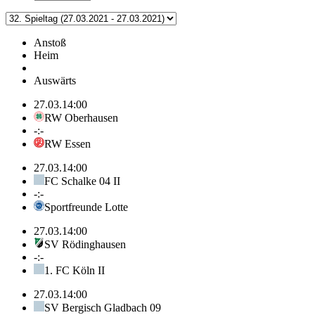
Anstoß
Heim
Auswärts
27.03.
14:00
RW Oberhausen
-:-
RW Essen
27.03.
14:00
FC Schalke 04 II
-:-
Sportfreunde Lotte
27.03.
14:00
SV Rödinghausen
-:-
1. FC Köln II
27.03.
14:00
SV Bergisch Gladbach 09