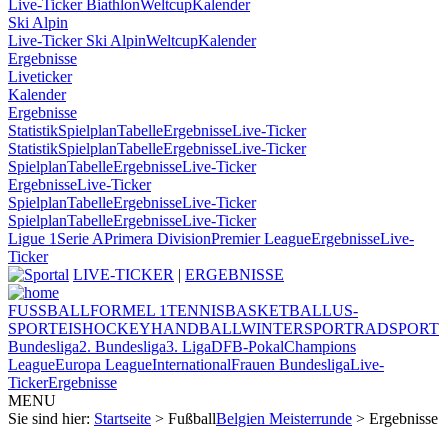
Live-Ticker Biathlon
Weltcup
Kalender
Ski Alpin
Live-Ticker Ski Alpin
Weltcup
Kalender
Ergebnisse
Liveticker
Kalender
Ergebnisse
Statistik
Spielplan
Tabelle
Ergebnisse
Live-Ticker
Statistik
Spielplan
Tabelle
Ergebnisse
Live-Ticker
Spielplan
Tabelle
Ergebnisse
Live-Ticker
Ergebnisse
Live-Ticker
Spielplan
Tabelle
Ergebnisse
Live-Ticker
Spielplan
Tabelle
Ergebnisse
Live-Ticker
Ligue 1
Serie A
Primera Division
Premier League
Ergebnisse
Live-
Ticker
LIVE-TICKER
|
ERGEBNISSE
FUSSBALL
FORMEL 1
TENNIS
BASKETBALL
US-
SPORT
EISHOCKEY
HANDBALL
WINTERSPORT
RADSPORT
Bundesliga
2. Bundesliga
3. Liga
DFB-Pokal
Champions
League
Europa League
International
Frauen Bundesliga
Live-
Ticker
Ergebnisse
MENU
Sie sind hier:
Startseite
> Fußball
Belgien Meisterrunde
> Ergebnisse