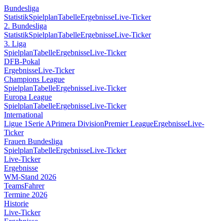
Bundesliga
Statistik
Spielplan
Tabelle
Ergebnisse
Live-Ticker
2. Bundesliga
Statistik
Spielplan
Tabelle
Ergebnisse
Live-Ticker
3. Liga
Spielplan
Tabelle
Ergebnisse
Live-Ticker
DFB-Pokal
Ergebnisse
Live-Ticker
Champions League
Spielplan
Tabelle
Ergebnisse
Live-Ticker
Europa League
Spielplan
Tabelle
Ergebnisse
Live-Ticker
International
Ligue 1
Serie A
Primera Division
Premier League
Ergebnisse
Live-
Ticker
Frauen Bundesliga
Spielplan
Tabelle
Ergebnisse
Live-Ticker
Live-Ticker
Ergebnisse
WM-Stand 2026
Teams
Fahrer
Termine 2026
Historie
Live-Ticker