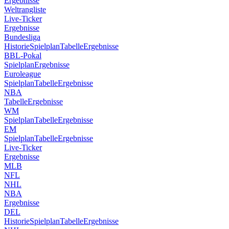
Ergebnisse
Weltrangliste
Live-Ticker
Ergebnisse
Bundesliga
Historie
Spielplan
Tabelle
Ergebnisse
BBL-Pokal
Spielplan
Ergebnisse
Euroleague
Spielplan
Tabelle
Ergebnisse
NBA
Tabelle
Ergebnisse
WM
Spielplan
Tabelle
Ergebnisse
EM
Spielplan
Tabelle
Ergebnisse
Live-Ticker
Ergebnisse
MLB
NFL
NHL
NBA
Ergebnisse
DEL
Historie
Spielplan
Tabelle
Ergebnisse