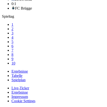
0:1
FC Brügge
Spieltag
1
2
3
4
5
6
7
8
9
10
Ergebnisse
Tabelle
Spielplan
Live-Ticker
Ergebnisse
Impressum
Cookie Settings