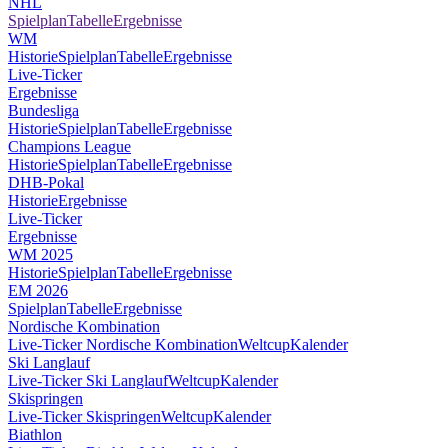
NHL
Spielplan
Tabelle
Ergebnisse
WM
Historie
Spielplan
Tabelle
Ergebnisse
Live-Ticker
Ergebnisse
Bundesliga
Historie
Spielplan
Tabelle
Ergebnisse
Champions League
Historie
Spielplan
Tabelle
Ergebnisse
DHB-Pokal
Historie
Ergebnisse
Live-Ticker
Ergebnisse
WM 2025
Historie
Spielplan
Tabelle
Ergebnisse
EM 2026
Spielplan
Tabelle
Ergebnisse
Nordische Kombination
Live-Ticker Nordische Kombination
Weltcup
Kalender
Ski Langlauf
Live-Ticker Ski Langlauf
Weltcup
Kalender
Skispringen
Live-Ticker Skispringen
Weltcup
Kalender
Biathlon