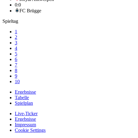
0:0
FC Brügge
Spieltag
1
2
3
4
5
6
7
8
9
10
Ergebnisse
Tabelle
Spielplan
Live-Ticker
Ergebnisse
Impressum
Cookie Settings