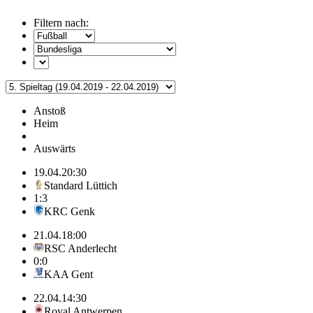
Filtern nach:
Anstoß
Heim
Auswärts
19.04.
20:30
Standard Lüttich
1:3
KRC Genk
21.04.
18:00
RSC Anderlecht
0:0
KAA Gent
22.04.
14:30
Royal Antwerpen