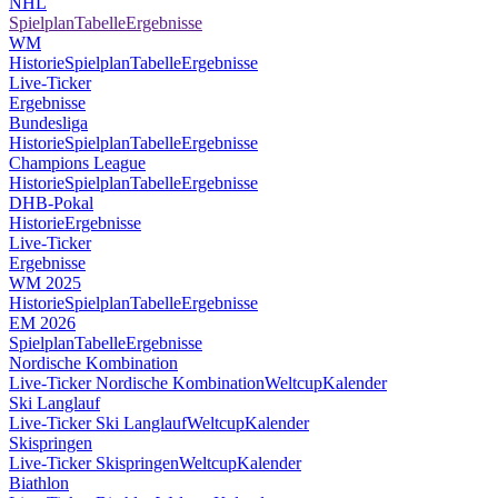
NHL
Spielplan
Tabelle
Ergebnisse
WM
Historie
Spielplan
Tabelle
Ergebnisse
Live-Ticker
Ergebnisse
Bundesliga
Historie
Spielplan
Tabelle
Ergebnisse
Champions League
Historie
Spielplan
Tabelle
Ergebnisse
DHB-Pokal
Historie
Ergebnisse
Live-Ticker
Ergebnisse
WM 2025
Historie
Spielplan
Tabelle
Ergebnisse
EM 2026
Spielplan
Tabelle
Ergebnisse
Nordische Kombination
Live-Ticker Nordische Kombination
Weltcup
Kalender
Ski Langlauf
Live-Ticker Ski Langlauf
Weltcup
Kalender
Skispringen
Live-Ticker Skispringen
Weltcup
Kalender
Biathlon