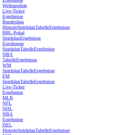
Ergebnisse
Weltrangliste
Live-Ticker
Ergebnisse
Bundesliga
Historie
Spielplan
Tabelle
Ergebnisse
BBL-Pokal
Spielplan
Ergebnisse
Euroleague
Spielplan
Tabelle
Ergebnisse
NBA
Tabelle
Ergebnisse
WM
Spielplan
Tabelle
Ergebnisse
EM
Spielplan
Tabelle
Ergebnisse
Live-Ticker
Ergebnisse
MLB
NFL
NHL
NBA
Ergebnisse
DEL
Historie
Spielplan
Tabelle
Ergebnisse