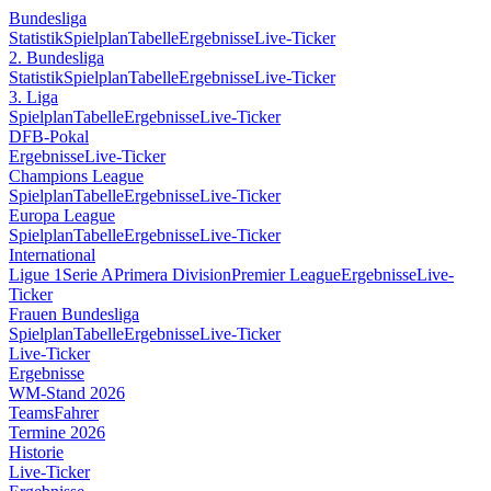
Bundesliga
Statistik
Spielplan
Tabelle
Ergebnisse
Live-Ticker
2. Bundesliga
Statistik
Spielplan
Tabelle
Ergebnisse
Live-Ticker
3. Liga
Spielplan
Tabelle
Ergebnisse
Live-Ticker
DFB-Pokal
Ergebnisse
Live-Ticker
Champions League
Spielplan
Tabelle
Ergebnisse
Live-Ticker
Europa League
Spielplan
Tabelle
Ergebnisse
Live-Ticker
International
Ligue 1
Serie A
Primera Division
Premier League
Ergebnisse
Live-
Ticker
Frauen Bundesliga
Spielplan
Tabelle
Ergebnisse
Live-Ticker
Live-Ticker
Ergebnisse
WM-Stand 2026
Teams
Fahrer
Termine 2026
Historie
Live-Ticker