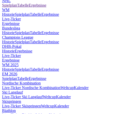
NHL
Spielplan
Tabelle
Ergebnisse
WM
Historie
Spielplan
Tabelle
Ergebnisse
Live-Ticker
Ergebnisse
Bundesliga
Historie
Spielplan
Tabelle
Ergebnisse
Champions League
Historie
Spielplan
Tabelle
Ergebnisse
DHB-Pokal
Historie
Ergebnisse
Live-Ticker
Ergebnisse
WM 2025
Historie
Spielplan
Tabelle
Ergebnisse
EM 2026
Spielplan
Tabelle
Ergebnisse
Nordische Kombination
Live-Ticker Nordische Kombination
Weltcup
Kalender
Ski Langlauf
Live-Ticker Ski Langlauf
Weltcup
Kalender
Skispringen
Live-Ticker Skispringen
Weltcup
Kalender
Biathlon