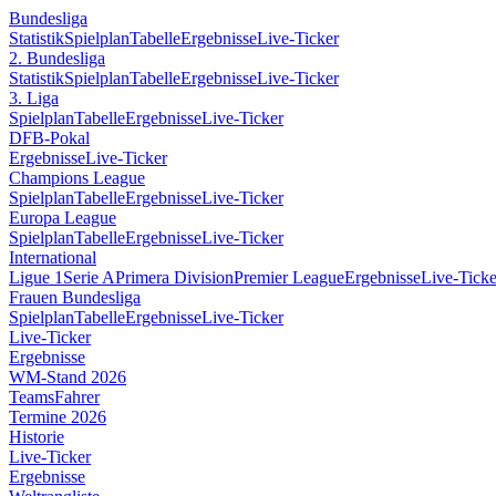
Bundesliga
Statistik
Spielplan
Tabelle
Ergebnisse
Live-Ticker
2. Bundesliga
Statistik
Spielplan
Tabelle
Ergebnisse
Live-Ticker
3. Liga
Spielplan
Tabelle
Ergebnisse
Live-Ticker
DFB-Pokal
Ergebnisse
Live-Ticker
Champions League
Spielplan
Tabelle
Ergebnisse
Live-Ticker
Europa League
Spielplan
Tabelle
Ergebnisse
Live-Ticker
International
Ligue 1
Serie A
Primera Division
Premier League
Ergebnisse
Live-Ticke
Frauen Bundesliga
Spielplan
Tabelle
Ergebnisse
Live-Ticker
Live-Ticker
Ergebnisse
WM-Stand 2026
Teams
Fahrer
Termine 2026
Historie
Live-Ticker
Ergebnisse