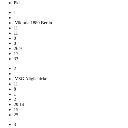
Pkt
1
Viktoria 1889 Berlin
11
11
0
0
26:9
17
33
2
VSG Altglienicke
11
8
1
2
29:14
15
25
3