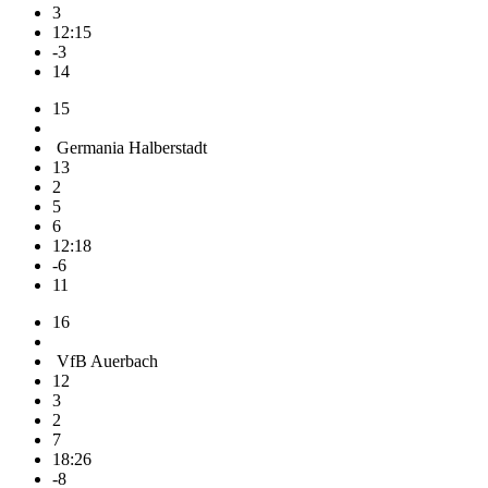
3
12:15
-3
14
15
Germania Halberstadt
13
2
5
6
12:18
-6
11
16
VfB Auerbach
12
3
2
7
18:26
-8