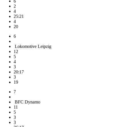
6
2
4
25:21
4
20
6
Lokomotive Leipzig
12
5
4
3
20:17
3
19
7
BFC Dynamo
11
5
3
3