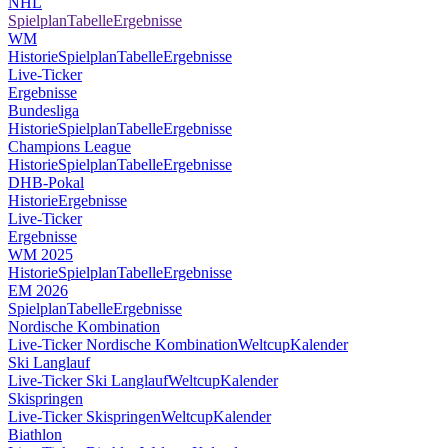
NHL
Spielplan
Tabelle
Ergebnisse
WM
Historie
Spielplan
Tabelle
Ergebnisse
Live-Ticker
Ergebnisse
Bundesliga
Historie
Spielplan
Tabelle
Ergebnisse
Champions League
Historie
Spielplan
Tabelle
Ergebnisse
DHB-Pokal
Historie
Ergebnisse
Live-Ticker
Ergebnisse
WM 2025
Historie
Spielplan
Tabelle
Ergebnisse
EM 2026
Spielplan
Tabelle
Ergebnisse
Nordische Kombination
Live-Ticker Nordische Kombination
Weltcup
Kalender
Ski Langlauf
Live-Ticker Ski Langlauf
Weltcup
Kalender
Skispringen
Live-Ticker Skispringen
Weltcup
Kalender
Biathlon