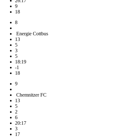
26:17
9
18
8
Energie Cottbus
13
5
3
5
18:19
-1
18
9
Chemnitzer FC
13
5
2
6
20:17
3
17