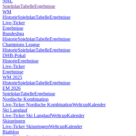
NHL
Spielplan
Tabelle
Ergebnisse
WM
Historie
Spielplan
Tabelle
Ergebnisse
Live-Ticker
Ergebnisse
Bundesliga
Historie
Spielplan
Tabelle
Ergebnisse
Champions League
Historie
Spielplan
Tabelle
Ergebnisse
DHB-Pokal
Historie
Ergebnisse
Live-Ticker
Ergebnisse
WM 2025
Historie
Spielplan
Tabelle
Ergebnisse
EM 2026
Spielplan
Tabelle
Ergebnisse
Nordische Kombination
Live-Ticker Nordische Kombination
Weltcup
Kalender
Ski Langlauf
Live-Ticker Ski Langlauf
Weltcup
Kalender
Skispringen
Live-Ticker Skispringen
Weltcup
Kalender
Biathlon