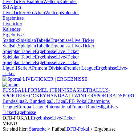
Live-Ticker Biathlon
Weltcup
Kalender
Ski Alpin
Live-Ticker Ski Alpin
Weltcup
Kalender
Ergebnisse
Liveticker
Kalender
Ergebnisse
Statistik
Spielplan
Tabelle
Ergebnisse
Live-Ticker
Statistik
Spielplan
Tabelle
Ergebnisse
Live-Ticker
Spielplan
Tabelle
Ergebnisse
Live-Ticker
Spielplan
Tabelle
Ergebnisse
Live-Ticker
Spielplan
Tabelle
Ergebnisse
Live-Ticker
Ligue 1
Serie A
Primera Division
Premier League
Ergebnisse
Live-
Ticker
LIVE-TICKER
|
ERGEBNISSE
FUSSBALL
FORMEL 1
TENNIS
BASKETBALL
US-
SPORT
EISHOCKEY
HANDBALL
WINTERSPORT
RADSPORT
Bundesliga
2. Bundesliga
3. Liga
DFB-Pokal
Champions
League
Europa League
International
Frauen Bundesliga
Live-
Ticker
Ergebnisse
DFB-POKAL
Ergebnisse
Live-Ticker
MENU
Sie sind hier:
Startseite
> Fußball
DFB-Pokal
> Ergebnisse