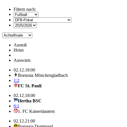
Filtern nach:
Anstoß
Heim
Auswärts
02.12.
18:00
Borussia Mönchengladbach
1:2
FC St. Pauli
02.12.
18:00
Hertha BSC
6:1
1. FC Kaiserslautern
02.12.
21:00
Borussia Dortmund