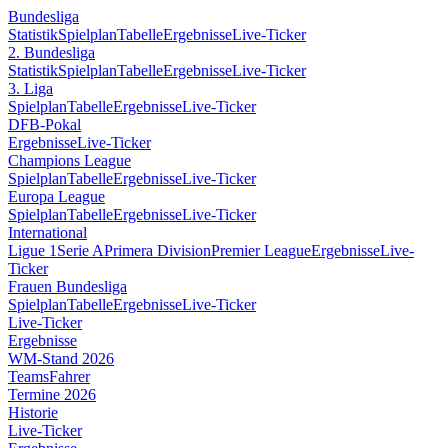
Bundesliga
Statistik
Spielplan
Tabelle
Ergebnisse
Live-Ticker
2. Bundesliga
Statistik
Spielplan
Tabelle
Ergebnisse
Live-Ticker
3. Liga
Spielplan
Tabelle
Ergebnisse
Live-Ticker
DFB-Pokal
Ergebnisse
Live-Ticker
Champions League
Spielplan
Tabelle
Ergebnisse
Live-Ticker
Europa League
Spielplan
Tabelle
Ergebnisse
Live-Ticker
International
Ligue 1
Serie A
Primera Division
Premier League
Ergebnisse
Live-
Ticker
Frauen Bundesliga
Spielplan
Tabelle
Ergebnisse
Live-Ticker
Live-Ticker
Ergebnisse
WM-Stand 2026
Teams
Fahrer
Termine 2026
Historie
Live-Ticker