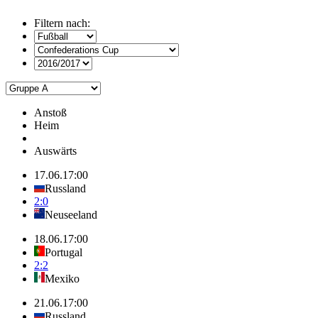
Filtern nach:
Anstoß
Heim
Auswärts
17.06.
17:00
Russland
2:0
Neuseeland
18.06.
17:00
Portugal
2:2
Mexiko
21.06.
17:00
Russland