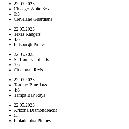
22.05.2023
Chicago White Sox
0:3
Cleveland Guardians
22.05.2023
Texas Rangers
4:6
Pittsburgh Pirates
22.05.2023
St. Louis Cardinals
5:6
Cincinnati Reds
22.05.2023
Toronto Blue Jays
4:6
Tampa Bay Rays
22.05.2023
Arizona Diamondbacks
6:3
Philadelphia Phillies