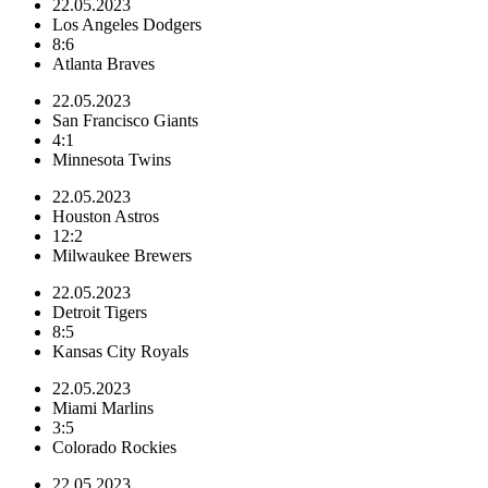
22.05.2023
Los Angeles Dodgers
8:6
Atlanta Braves
22.05.2023
San Francisco Giants
4:1
Minnesota Twins
22.05.2023
Houston Astros
12:2
Milwaukee Brewers
22.05.2023
Detroit Tigers
8:5
Kansas City Royals
22.05.2023
Miami Marlins
3:5
Colorado Rockies
22.05.2023