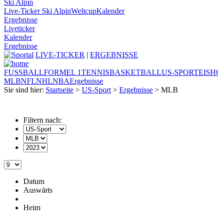
Ski Alpin
Live-Ticker Ski Alpin
Weltcup
Kalender
Ergebnisse
Liveticker
Kalender
Ergebnisse
LIVE-TICKER
|
ERGEBNISSE
FUSSBALL
FORMEL 1
TENNIS
BASKETBALL
US-SPORT
EIS
MLB
NFL
NHL
NBA
Ergebnisse
Sie sind hier:
Startseite
>
US-Sport
>
Ergebnisse
> MLB
Filtern nach:
Datum
Auswärts
Heim