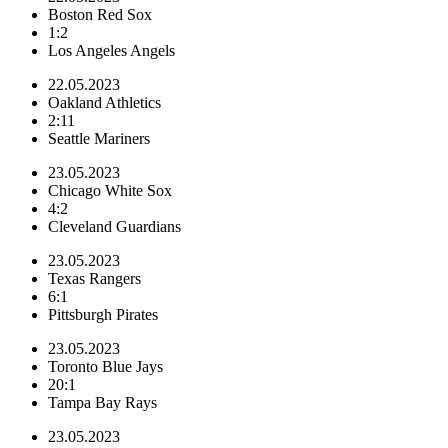
Boston Red Sox
1:2
Los Angeles Angels
22.05.2023
Oakland Athletics
2:11
Seattle Mariners
23.05.2023
Chicago White Sox
4:2
Cleveland Guardians
23.05.2023
Texas Rangers
6:1
Pittsburgh Pirates
23.05.2023
Toronto Blue Jays
20:1
Tampa Bay Rays
23.05.2023