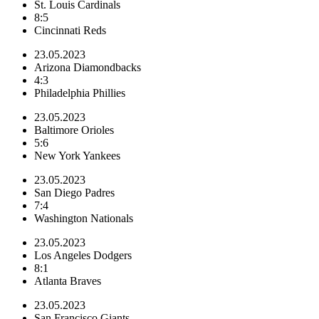
St. Louis Cardinals
8:5
Cincinnati Reds
23.05.2023
Arizona Diamondbacks
4:3
Philadelphia Phillies
23.05.2023
Baltimore Orioles
5:6
New York Yankees
23.05.2023
San Diego Padres
7:4
Washington Nationals
23.05.2023
Los Angeles Dodgers
8:1
Atlanta Braves
23.05.2023
San Francisco Giants