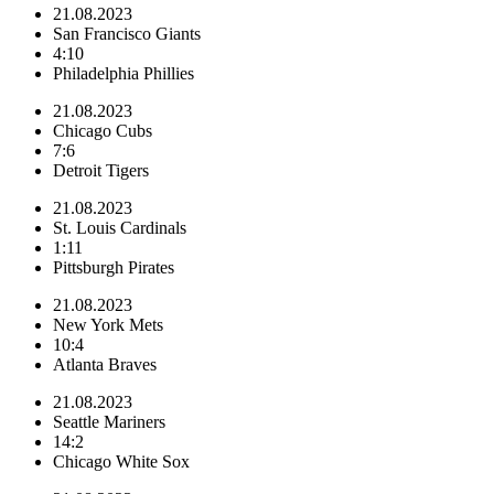
21.08.2023
San Francisco Giants
4:10
Philadelphia Phillies
21.08.2023
Chicago Cubs
7:6
Detroit Tigers
21.08.2023
St. Louis Cardinals
1:11
Pittsburgh Pirates
21.08.2023
New York Mets
10:4
Atlanta Braves
21.08.2023
Seattle Mariners
14:2
Chicago White Sox