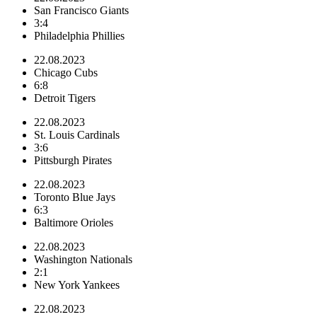
San Francisco Giants
3:4
Philadelphia Phillies
22.08.2023
Chicago Cubs
6:8
Detroit Tigers
22.08.2023
St. Louis Cardinals
3:6
Pittsburgh Pirates
22.08.2023
Toronto Blue Jays
6:3
Baltimore Orioles
22.08.2023
Washington Nationals
2:1
New York Yankees
22.08.2023