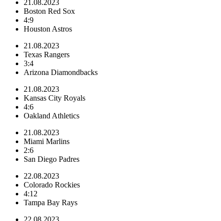
21.08.2023
Boston Red Sox
4:9
Houston Astros
21.08.2023
Texas Rangers
3:4
Arizona Diamondbacks
21.08.2023
Kansas City Royals
4:6
Oakland Athletics
21.08.2023
Miami Marlins
2:6
San Diego Padres
22.08.2023
Colorado Rockies
4:12
Tampa Bay Rays
22.08.2023