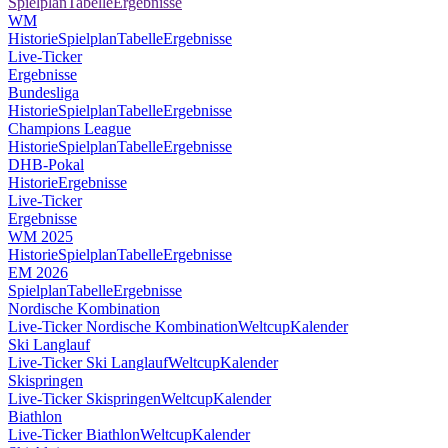
Spielplan
Tabelle
Ergebnisse
WM
Historie
Spielplan
Tabelle
Ergebnisse
Live-Ticker
Ergebnisse
Bundesliga
Historie
Spielplan
Tabelle
Ergebnisse
Champions League
Historie
Spielplan
Tabelle
Ergebnisse
DHB-Pokal
Historie
Ergebnisse
Live-Ticker
Ergebnisse
WM 2025
Historie
Spielplan
Tabelle
Ergebnisse
EM 2026
Spielplan
Tabelle
Ergebnisse
Nordische Kombination
Live-Ticker Nordische Kombination
Weltcup
Kalender
Ski Langlauf
Live-Ticker Ski Langlauf
Weltcup
Kalender
Skispringen
Live-Ticker Skispringen
Weltcup
Kalender
Biathlon
Live-Ticker Biathlon
Weltcup
Kalender