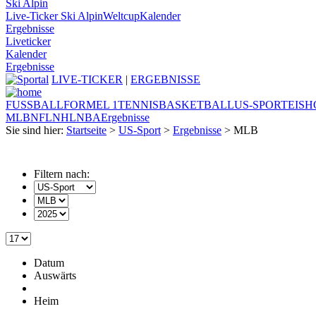
Ski Alpin
Live-Ticker Ski Alpin
Weltcup
Kalender
Ergebnisse
Liveticker
Kalender
Ergebnisse
LIVE-TICKER
|
ERGEBNISSE
FUSSBALL
FORMEL 1
TENNIS
BASKETBALL
US-SPORT
EIS
MLB
NFL
NHL
NBA
Ergebnisse
Sie sind hier:
Startseite
>
US-Sport
>
Ergebnisse
> MLB
Filtern nach:
Datum
Auswärts
Heim