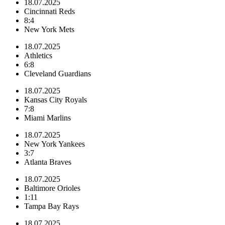
18.07.2025
Cincinnati Reds
8:4
New York Mets
18.07.2025
Athletics
6:8
Cleveland Guardians
18.07.2025
Kansas City Royals
7:8
Miami Marlins
18.07.2025
New York Yankees
3:7
Atlanta Braves
18.07.2025
Baltimore Orioles
1:11
Tampa Bay Rays
18.07.2025