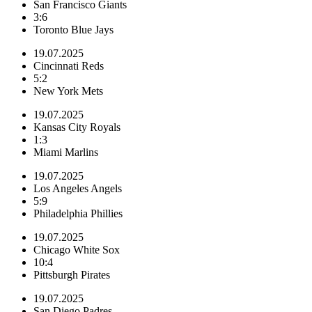
San Francisco Giants
3:6
Toronto Blue Jays
19.07.2025
Cincinnati Reds
5:2
New York Mets
19.07.2025
Kansas City Royals
1:3
Miami Marlins
19.07.2025
Los Angeles Angels
5:9
Philadelphia Phillies
19.07.2025
Chicago White Sox
10:4
Pittsburgh Pirates
19.07.2025
San Diego Padres