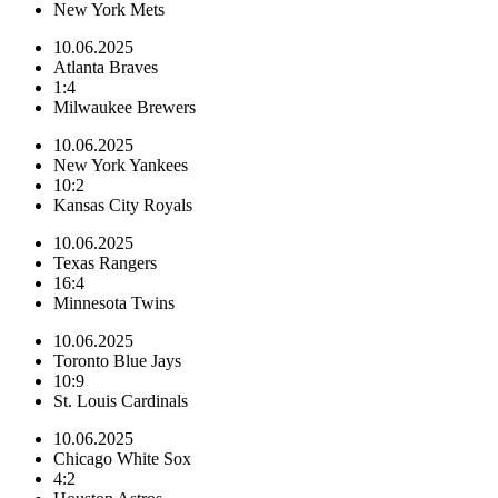
New York Mets
10.06.2025
Atlanta Braves
1:4
Milwaukee Brewers
10.06.2025
New York Yankees
10:2
Kansas City Royals
10.06.2025
Texas Rangers
16:4
Minnesota Twins
10.06.2025
Toronto Blue Jays
10:9
St. Louis Cardinals
10.06.2025
Chicago White Sox
4:2