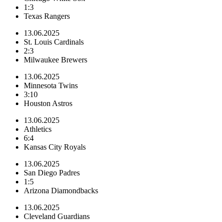
1:3
Texas Rangers
13.06.2025
St. Louis Cardinals
2:3
Milwaukee Brewers
13.06.2025
Minnesota Twins
3:10
Houston Astros
13.06.2025
Athletics
6:4
Kansas City Royals
13.06.2025
San Diego Padres
1:5
Arizona Diamondbacks
13.06.2025
Cleveland Guardians