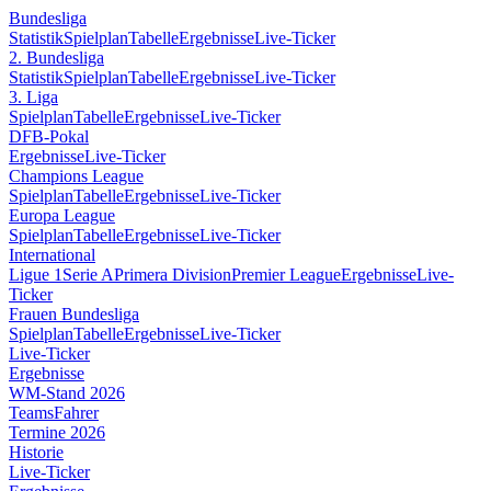
Bundesliga
Statistik
Spielplan
Tabelle
Ergebnisse
Live-Ticker
2. Bundesliga
Statistik
Spielplan
Tabelle
Ergebnisse
Live-Ticker
3. Liga
Spielplan
Tabelle
Ergebnisse
Live-Ticker
DFB-Pokal
Ergebnisse
Live-Ticker
Champions League
Spielplan
Tabelle
Ergebnisse
Live-Ticker
Europa League
Spielplan
Tabelle
Ergebnisse
Live-Ticker
International
Ligue 1
Serie A
Primera Division
Premier League
Ergebnisse
Live-
Ticker
Frauen Bundesliga
Spielplan
Tabelle
Ergebnisse
Live-Ticker
Live-Ticker
Ergebnisse
WM-Stand 2026
Teams
Fahrer
Termine 2026
Historie
Live-Ticker