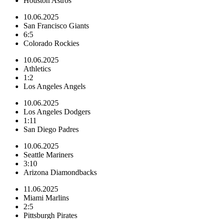
Houston Astros
10.06.2025
San Francisco Giants
6:5
Colorado Rockies
10.06.2025
Athletics
1:2
Los Angeles Angels
10.06.2025
Los Angeles Dodgers
1:11
San Diego Padres
10.06.2025
Seattle Mariners
3:10
Arizona Diamondbacks
11.06.2025
Miami Marlins
2:5
Pittsburgh Pirates