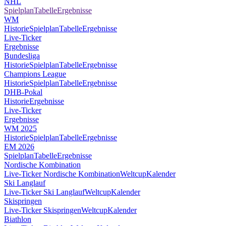
NHL
Spielplan
Tabelle
Ergebnisse
WM
Historie
Spielplan
Tabelle
Ergebnisse
Live-Ticker
Ergebnisse
Bundesliga
Historie
Spielplan
Tabelle
Ergebnisse
Champions League
Historie
Spielplan
Tabelle
Ergebnisse
DHB-Pokal
Historie
Ergebnisse
Live-Ticker
Ergebnisse
WM 2025
Historie
Spielplan
Tabelle
Ergebnisse
EM 2026
Spielplan
Tabelle
Ergebnisse
Nordische Kombination
Live-Ticker Nordische Kombination
Weltcup
Kalender
Ski Langlauf
Live-Ticker Ski Langlauf
Weltcup
Kalender
Skispringen
Live-Ticker Skispringen
Weltcup
Kalender
Biathlon