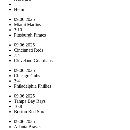
Heim
09.06.2025
Miami Marlins
3:10
Pittsburgh Pirates
09.06.2025
Cincinnati Reds
7:4
Cleveland Guardians
09.06.2025
Chicago Cubs
3:4
Philadelphia Phillies
09.06.2025
Tampa Bay Rays
10:8
Boston Red Sox
09.06.2025
Atlanta Braves