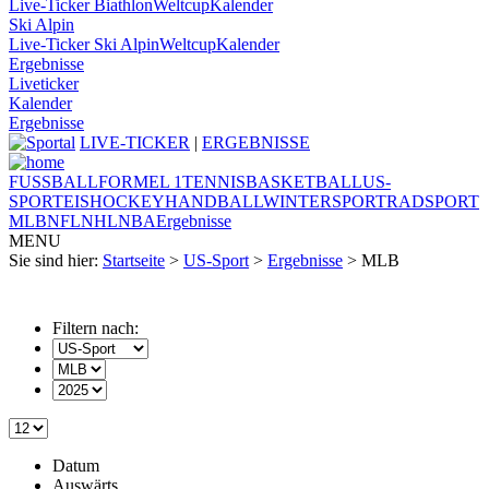
Live-Ticker Biathlon
Weltcup
Kalender
Ski Alpin
Live-Ticker Ski Alpin
Weltcup
Kalender
Ergebnisse
Liveticker
Kalender
Ergebnisse
LIVE-TICKER
|
ERGEBNISSE
FUSSBALL
FORMEL 1
TENNIS
BASKETBALL
US-
SPORT
EISHOCKEY
HANDBALL
WINTERSPORT
RADSPORT
MLB
NFL
NHL
NBA
Ergebnisse
MENU
Sie sind hier:
Startseite
>
US-Sport
>
Ergebnisse
> MLB
Filtern nach:
Datum
Auswärts