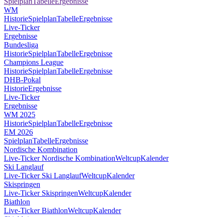
Spielplan
Tabelle
Ergebnisse
WM
Historie
Spielplan
Tabelle
Ergebnisse
Live-Ticker
Ergebnisse
Bundesliga
Historie
Spielplan
Tabelle
Ergebnisse
Champions League
Historie
Spielplan
Tabelle
Ergebnisse
DHB-Pokal
Historie
Ergebnisse
Live-Ticker
Ergebnisse
WM 2025
Historie
Spielplan
Tabelle
Ergebnisse
EM 2026
Spielplan
Tabelle
Ergebnisse
Nordische Kombination
Live-Ticker Nordische Kombination
Weltcup
Kalender
Ski Langlauf
Live-Ticker Ski Langlauf
Weltcup
Kalender
Skispringen
Live-Ticker Skispringen
Weltcup
Kalender
Biathlon
Live-Ticker Biathlon
Weltcup
Kalender