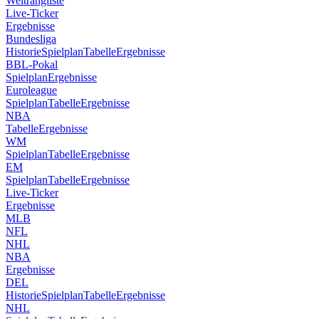
Weltrangliste
Live-Ticker
Ergebnisse
Bundesliga
Historie
Spielplan
Tabelle
Ergebnisse
BBL-Pokal
Spielplan
Ergebnisse
Euroleague
Spielplan
Tabelle
Ergebnisse
NBA
Tabelle
Ergebnisse
WM
Spielplan
Tabelle
Ergebnisse
EM
Spielplan
Tabelle
Ergebnisse
Live-Ticker
Ergebnisse
MLB
NFL
NHL
NBA
Ergebnisse
DEL
Historie
Spielplan
Tabelle
Ergebnisse
NHL