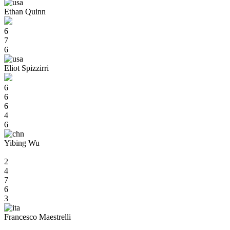
Ethan Quinn
6
7
6
Eliot Spizzirri
6
6
6
4
6
Yibing Wu
2
4
7
6
3
Francesco Maestrelli