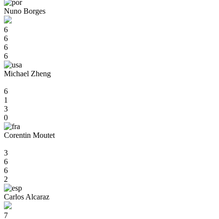
Nuno Borges
6
6
6
6
Michael Zheng
6
1
3
0
Corentin Moutet
3
6
6
2
Carlos Alcaraz
7