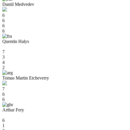
Daniil Medvedev
6
6
6
6
Quentin Halys
7
3
4
2
Tomas Martin Etcheverry
7
6
6
Arthur Fery
6
1