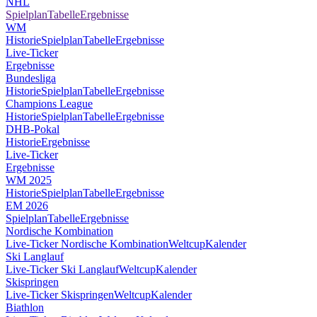
NHL
Spielplan
Tabelle
Ergebnisse
WM
Historie
Spielplan
Tabelle
Ergebnisse
Live-Ticker
Ergebnisse
Bundesliga
Historie
Spielplan
Tabelle
Ergebnisse
Champions League
Historie
Spielplan
Tabelle
Ergebnisse
DHB-Pokal
Historie
Ergebnisse
Live-Ticker
Ergebnisse
WM 2025
Historie
Spielplan
Tabelle
Ergebnisse
EM 2026
Spielplan
Tabelle
Ergebnisse
Nordische Kombination
Live-Ticker Nordische Kombination
Weltcup
Kalender
Ski Langlauf
Live-Ticker Ski Langlauf
Weltcup
Kalender
Skispringen
Live-Ticker Skispringen
Weltcup
Kalender
Biathlon