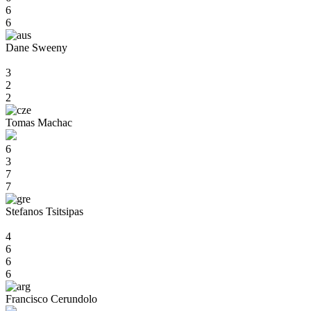
6
6
Dane Sweeny
3
2
2
Tomas Machac
6
3
7
7
Stefanos Tsitsipas
4
6
6
6
Francisco Cerundolo