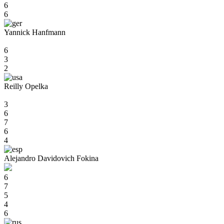
6
6
Yannick Hanfmann
6
3
2
Reilly Opelka
3
6
7
6
4
Alejandro Davidovich Fokina
6
7
5
4
6