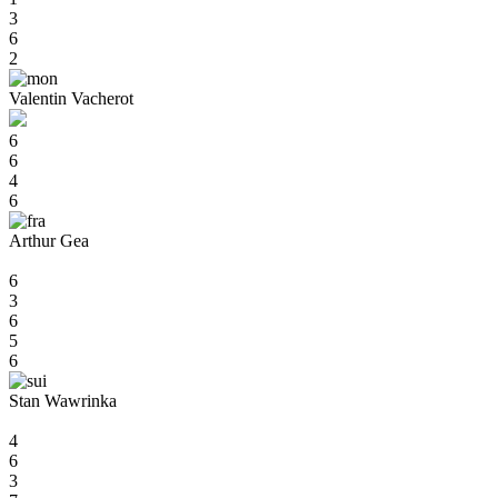
3
6
2
Valentin Vacherot
6
6
4
6
Arthur Gea
6
3
6
5
6
Stan Wawrinka
4
6
3