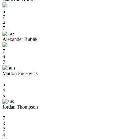
6
7
4
7
Alexander Bublik
7
6
7
Marton Fucsovics
5
4
5
Jordan Thompson
7
3
2
4