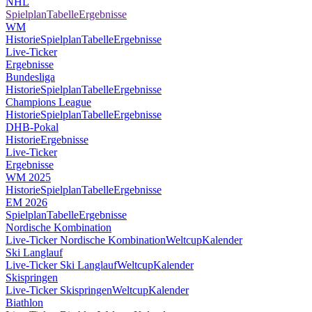
NHL
Spielplan
Tabelle
Ergebnisse
WM
Historie
Spielplan
Tabelle
Ergebnisse
Live-Ticker
Ergebnisse
Bundesliga
Historie
Spielplan
Tabelle
Ergebnisse
Champions League
Historie
Spielplan
Tabelle
Ergebnisse
DHB-Pokal
Historie
Ergebnisse
Live-Ticker
Ergebnisse
WM 2025
Historie
Spielplan
Tabelle
Ergebnisse
EM 2026
Spielplan
Tabelle
Ergebnisse
Nordische Kombination
Live-Ticker Nordische Kombination
Weltcup
Kalender
Ski Langlauf
Live-Ticker Ski Langlauf
Weltcup
Kalender
Skispringen
Live-Ticker Skispringen
Weltcup
Kalender
Biathlon