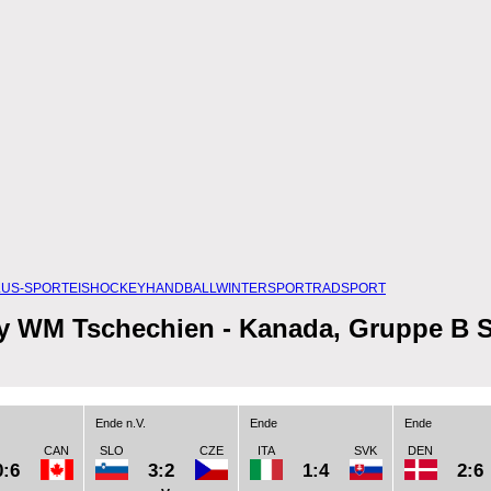
L
US-SPORT
EISHOCKEY
HANDBALL
WINTERSPORT
RADSPORT
ey WM
Tschechien - Kanada, Gruppe B S
Ende n.V.
Ende
Ende
CAN
SLO
CZE
ITA
SVK
DEN
0:6
3:2
1:4
2:6