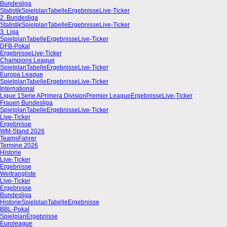
Bundesliga
Statistik
Spielplan
Tabelle
Ergebnisse
Live-Ticker
2. Bundesliga
Statistik
Spielplan
Tabelle
Ergebnisse
Live-Ticker
3. Liga
Spielplan
Tabelle
Ergebnisse
Live-Ticker
DFB-Pokal
Ergebnisse
Live-Ticker
Champions League
Spielplan
Tabelle
Ergebnisse
Live-Ticker
Europa League
Spielplan
Tabelle
Ergebnisse
Live-Ticker
International
Ligue 1
Serie A
Primera Division
Premier League
Ergebnisse
Live-Ticker
Frauen Bundesliga
Spielplan
Tabelle
Ergebnisse
Live-Ticker
Live-Ticker
Ergebnisse
WM-Stand 2026
Teams
Fahrer
Termine 2026
Historie
Live-Ticker
Ergebnisse
Weltrangliste
Live-Ticker
Ergebnisse
Bundesliga
Historie
Spielplan
Tabelle
Ergebnisse
BBL-Pokal
Spielplan
Ergebnisse
Euroleague