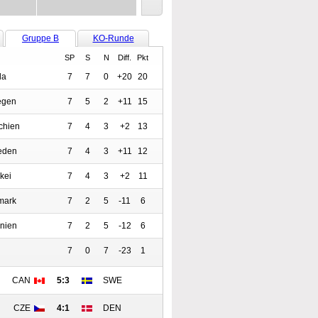
Gruppe B
KO-Runde
SP
S
N
Diff.
Pkt
da
7
7
0
+20
20
egen
7
5
2
+11
15
chien
7
4
3
+2
13
eden
7
4
3
+11
12
kei
7
4
3
+2
11
mark
7
2
5
-11
6
nien
7
2
5
-12
6
7
0
7
-23
1
CAN
5:3
SWE
CZE
4:1
DEN