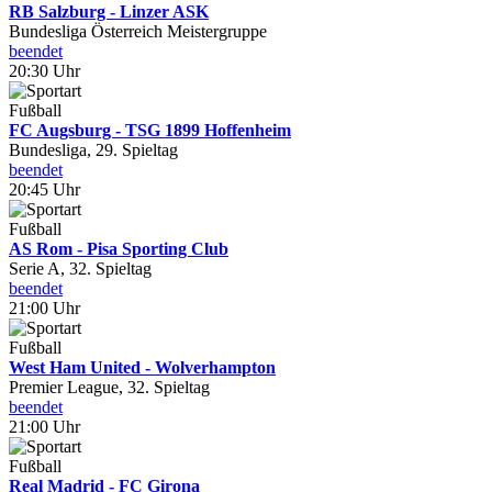
RB Salzburg - Linzer ASK
Bundesliga Österreich Meistergruppe
beendet
20:30 Uhr
Fußball
FC Augsburg - TSG 1899 Hoffenheim
Bundesliga, 29. Spieltag
beendet
20:45 Uhr
Fußball
AS Rom - Pisa Sporting Club
Serie A, 32. Spieltag
beendet
21:00 Uhr
Fußball
West Ham United - Wolverhampton
Premier League, 32. Spieltag
beendet
21:00 Uhr
Fußball
Real Madrid - FC Girona