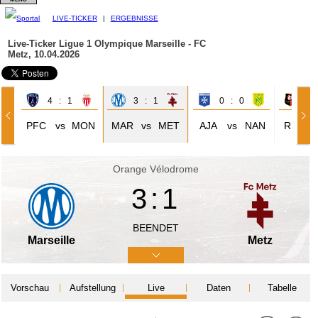
LIVE-TICKER
|
ERGEBNISSE
Live-Ticker Ligue 1
Olympique Marseille - FC
Metz, 10.04.2026
4 : 1
3 : 1
0 : 0
2 
PFC
vs
MON
MAR
vs
MET
AJA
vs
NAN
REN
Orange Vélodrome
3:1
BEENDET
Marseille
Metz
Vorschau
Aufstellung
Live
Daten
Tabelle