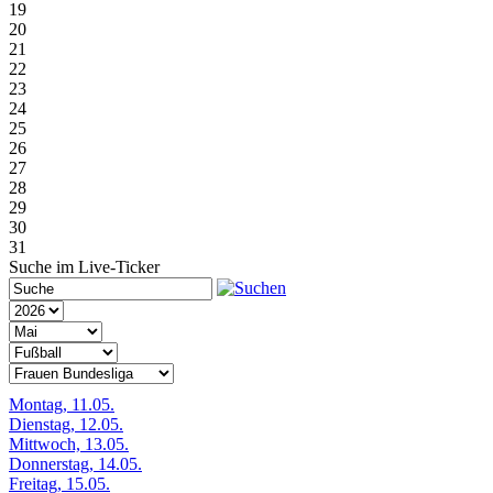
19
20
21
22
23
24
25
26
27
28
29
30
31
Suche im Live-Ticker
Montag, 11.05.
Dienstag, 12.05.
Mittwoch, 13.05.
Donnerstag, 14.05.
Freitag, 15.05.