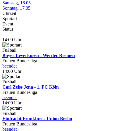
Samstag, 16.05.
Sonntag, 17.05.
Uhrzeit
Sportart
Event
Status
14:00 Uhr
Fußball
Bayer Leverkusen - Werder Bremen
Frauen Bundesliga
beendet
14:00 Uhr
Fußball
Carl Zeiss Jena - 1. FC Köln
Frauen Bundesliga
beendet
14:00 Uhr
Fußball
Eintracht Frankfurt - Union Berlin
Frauen Bundesliga
beendet