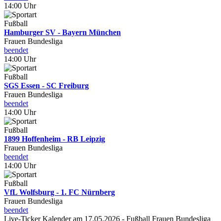
14:00 Uhr
Fußball
Hamburger SV - Bayern München
Frauen Bundesliga
beendet
14:00 Uhr
Fußball
SGS Essen - SC Freiburg
Frauen Bundesliga
beendet
14:00 Uhr
Fußball
1899 Hoffenheim - RB Leipzig
Frauen Bundesliga
beendet
14:00 Uhr
Fußball
VfL Wolfsburg - 1. FC Nürnberg
Frauen Bundesliga
beendet
Live-Ticker Kalender am 17.05.2026 - Fußball Frauen Bundesliga