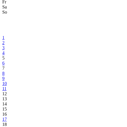
Fr
Sa
So
1
2
3
4
5
6
7
8
9
10
11
12
13
14
15
16
17
18