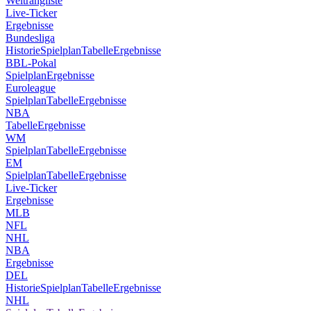
Weltrangliste
Live-Ticker
Ergebnisse
Bundesliga
Historie
Spielplan
Tabelle
Ergebnisse
BBL-Pokal
Spielplan
Ergebnisse
Euroleague
Spielplan
Tabelle
Ergebnisse
NBA
Tabelle
Ergebnisse
WM
Spielplan
Tabelle
Ergebnisse
EM
Spielplan
Tabelle
Ergebnisse
Live-Ticker
Ergebnisse
MLB
NFL
NHL
NBA
Ergebnisse
DEL
Historie
Spielplan
Tabelle
Ergebnisse
NHL