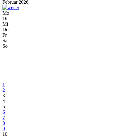
Februar 2026
Mo
Di
Mi
Do
Fr
Sa
So
1
2
3
4
5
6
7
8
9
10