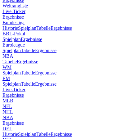
Ergebnisse
Weltrangliste
Live-Ticker
Ergebnisse
Bundesliga
Historie
Spielplan
Tabelle
Ergebnisse
BBL-Pokal
Spielplan
Ergebnisse
Euroleague
Spielplan
Tabelle
Ergebnisse
NBA
Tabelle
Ergebnisse
WM
Spielplan
Tabelle
Ergebnisse
EM
Spielplan
Tabelle
Ergebnisse
Live-Ticker
Ergebnisse
MLB
NFL
NHL
NBA
Ergebnisse
DEL
Historie
Spielplan
Tabelle
Ergebnisse