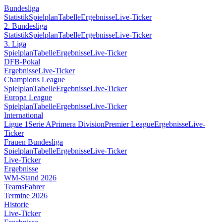
Bundesliga
Statistik
Spielplan
Tabelle
Ergebnisse
Live-Ticker
2. Bundesliga
Statistik
Spielplan
Tabelle
Ergebnisse
Live-Ticker
3. Liga
Spielplan
Tabelle
Ergebnisse
Live-Ticker
DFB-Pokal
Ergebnisse
Live-Ticker
Champions League
Spielplan
Tabelle
Ergebnisse
Live-Ticker
Europa League
Spielplan
Tabelle
Ergebnisse
Live-Ticker
International
Ligue 1
Serie A
Primera Division
Premier League
Ergebnisse
Live-
Ticker
Frauen Bundesliga
Spielplan
Tabelle
Ergebnisse
Live-Ticker
Live-Ticker
Ergebnisse
WM-Stand 2026
Teams
Fahrer
Termine 2026
Historie
Live-Ticker