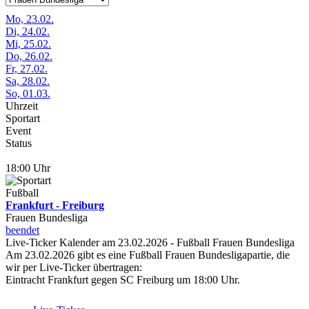
Mo, 23.02.
Di, 24.02.
Mi, 25.02.
Do, 26.02.
Fr, 27.02.
Sa, 28.02.
So, 01.03.
Uhrzeit
Sportart
Event
Status
18:00 Uhr
Fußball
Frankfurt - Freiburg
Frauen Bundesliga
beendet
Live-Ticker Kalender am 23.02.2026 - Fußball Frauen Bundesliga
Am 23.02.2026 gibt es eine Fußball Frauen Bundesligapartie, die
wir per Live-Ticker übertragen:
Eintracht Frankfurt gegen SC Freiburg um 18:00 Uhr.