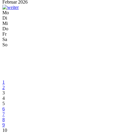
Februar 2026
Mo
Di
Mi
Do
Fr
Sa
So
1
2
3
4
5
6
7
8
9
10