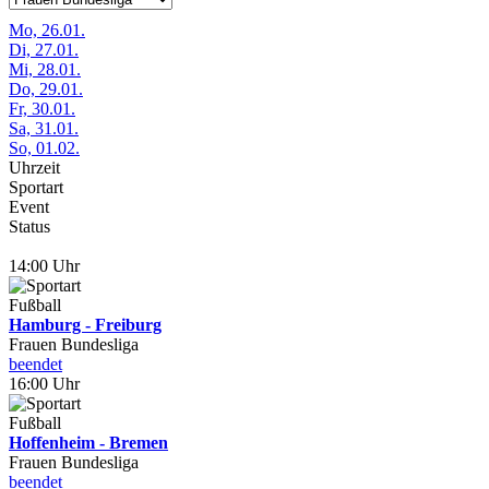
Mo, 26.01.
Di, 27.01.
Mi, 28.01.
Do, 29.01.
Fr, 30.01.
Sa, 31.01.
So, 01.02.
Uhrzeit
Sportart
Event
Status
14:00 Uhr
Fußball
Hamburg - Freiburg
Frauen Bundesliga
beendet
16:00 Uhr
Fußball
Hoffenheim - Bremen
Frauen Bundesliga
beendet