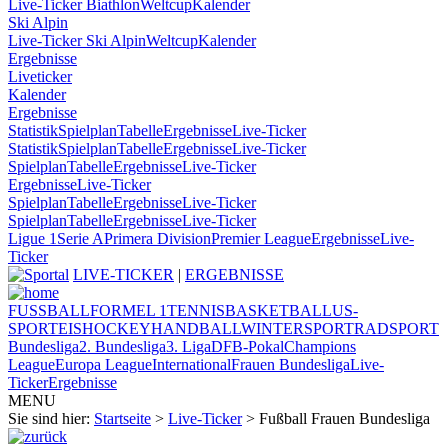
Live-Ticker Biathlon
Weltcup
Kalender
Ski Alpin
Live-Ticker Ski Alpin
Weltcup
Kalender
Ergebnisse
Liveticker
Kalender
Ergebnisse
Statistik
Spielplan
Tabelle
Ergebnisse
Live-Ticker
Statistik
Spielplan
Tabelle
Ergebnisse
Live-Ticker
Spielplan
Tabelle
Ergebnisse
Live-Ticker
Ergebnisse
Live-Ticker
Spielplan
Tabelle
Ergebnisse
Live-Ticker
Spielplan
Tabelle
Ergebnisse
Live-Ticker
Ligue 1
Serie A
Primera Division
Premier League
Ergebnisse
Live-
Ticker
LIVE-TICKER
|
ERGEBNISSE
FUSSBALL
FORMEL 1
TENNIS
BASKETBALL
US-
SPORT
EISHOCKEY
HANDBALL
WINTERSPORT
RADSPORT
Bundesliga
2. Bundesliga
3. Liga
DFB-Pokal
Champions
League
Europa League
International
Frauen Bundesliga
Live-
Ticker
Ergebnisse
MENU
Sie sind hier:
Startseite
>
Live-Ticker
> Fußball Frauen Bundesliga