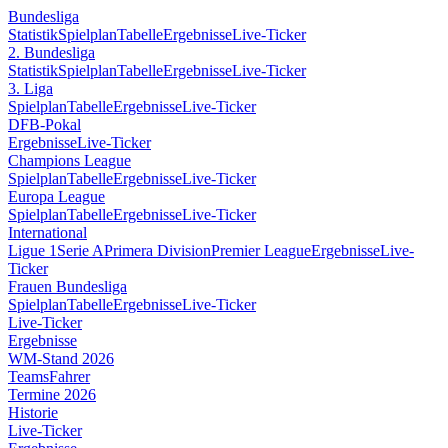
Bundesliga
Statistik
Spielplan
Tabelle
Ergebnisse
Live-Ticker
2. Bundesliga
Statistik
Spielplan
Tabelle
Ergebnisse
Live-Ticker
3. Liga
Spielplan
Tabelle
Ergebnisse
Live-Ticker
DFB-Pokal
Ergebnisse
Live-Ticker
Champions League
Spielplan
Tabelle
Ergebnisse
Live-Ticker
Europa League
Spielplan
Tabelle
Ergebnisse
Live-Ticker
International
Ligue 1
Serie A
Primera Division
Premier League
Ergebnisse
Live-
Ticker
Frauen Bundesliga
Spielplan
Tabelle
Ergebnisse
Live-Ticker
Live-Ticker
Ergebnisse
WM-Stand 2026
Teams
Fahrer
Termine 2026
Historie
Live-Ticker