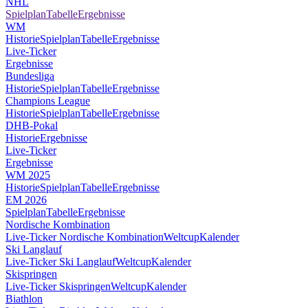
NHL
Spielplan
Tabelle
Ergebnisse
WM
Historie
Spielplan
Tabelle
Ergebnisse
Live-Ticker
Ergebnisse
Bundesliga
Historie
Spielplan
Tabelle
Ergebnisse
Champions League
Historie
Spielplan
Tabelle
Ergebnisse
DHB-Pokal
Historie
Ergebnisse
Live-Ticker
Ergebnisse
WM 2025
Historie
Spielplan
Tabelle
Ergebnisse
EM 2026
Spielplan
Tabelle
Ergebnisse
Nordische Kombination
Live-Ticker Nordische Kombination
Weltcup
Kalender
Ski Langlauf
Live-Ticker Ski Langlauf
Weltcup
Kalender
Skispringen
Live-Ticker Skispringen
Weltcup
Kalender
Biathlon