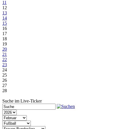
11
12
13
14
15
16
17
18
19
20
21
22
23
24
25
26
27
28
Suche im Live-Ticker