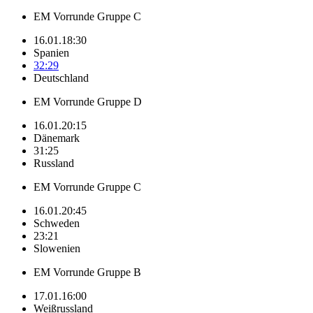
EM Vorrunde Gruppe C
16.01.
18:30
Spanien
32:29
Deutschland
EM Vorrunde Gruppe D
16.01.
20:15
Dänemark
31:25
Russland
EM Vorrunde Gruppe C
16.01.
20:45
Schweden
23:21
Slowenien
EM Vorrunde Gruppe B
17.01.
16:00
Weißrussland