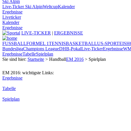
Ski Alpin
Live-Ticker Ski Alpin
Weltcup
Kalender
Ergebnisse
Liveticker
Kalender
Ergebnisse
LIVE-TICKER
|
ERGEBNISSE
FUSSBALL
FORMEL 1
TENNIS
BASKETBALL
US-SPORT
EIS
Bundesliga
Champions League
DHB-Pokal
Live-Ticker
Ergebnisse
WM
Ergebnisse
Tabelle
Spielplan
Sie sind hier:
Startseite
> Handball
EM 2016
> Spielplan
EM 2016: wichtigste Links:
Ergebnisse
Tabelle
Spielplan