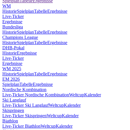
Spielplan
Tabelle
Ergebnisse
WM
Historie
Spielplan
Tabelle
Ergebnisse
Live-Ticker
Ergebnisse
Bundesliga
Historie
Spielplan
Tabelle
Ergebnisse
Champions League
Historie
Spielplan
Tabelle
Ergebnisse
DHB-Pokal
Historie
Ergebnisse
Live-Ticker
Ergebnisse
WM 2025
Historie
Spielplan
Tabelle
Ergebnisse
EM 2026
Spielplan
Tabelle
Ergebnisse
Nordische Kombination
Live-Ticker Nordische Kombination
Weltcup
Kalender
Ski Langlauf
Live-Ticker Ski Langlauf
Weltcup
Kalender
Skispringen
Live-Ticker Skispringen
Weltcup
Kalender
Biathlon
Live-Ticker Biathlon
Weltcup
Kalender