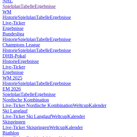
NHL
Spielplan
Tabelle
Ergebnisse
WM
Historie
Spielplan
Tabelle
Ergebnisse
Live-Ticker
Ergebnisse
Bundesliga
Historie
Spielplan
Tabelle
Ergebnisse
Champions League
Historie
Spielplan
Tabelle
Ergebnisse
DHB-Pokal
Historie
Ergebnisse
Live-Ticker
Ergebnisse
WM 2025
Historie
Spielplan
Tabelle
Ergebnisse
EM 2026
Spielplan
Tabelle
Ergebnisse
Nordische Kombination
Live-Ticker Nordische Kombination
Weltcup
Kalender
Ski Langlauf
Live-Ticker Ski Langlauf
Weltcup
Kalender
Skispringen
Live-Ticker Skispringen
Weltcup
Kalender
Biathlon