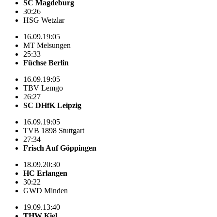
SC Magdeburg
30:26
HSG Wetzlar
16.09.
19:05
MT Melsungen
25:33
Füchse Berlin
16.09.
19:05
TBV Lemgo
26:27
SC DHfK Leipzig
16.09.
19:05
TVB 1898 Stuttgart
27:34
Frisch Auf Göppingen
18.09.
20:30
HC Erlangen
30:22
GWD Minden
19.09.
13:40
THW Kiel