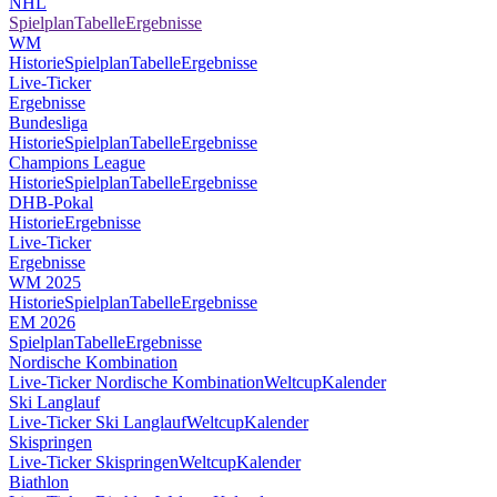
NHL
Spielplan
Tabelle
Ergebnisse
WM
Historie
Spielplan
Tabelle
Ergebnisse
Live-Ticker
Ergebnisse
Bundesliga
Historie
Spielplan
Tabelle
Ergebnisse
Champions League
Historie
Spielplan
Tabelle
Ergebnisse
DHB-Pokal
Historie
Ergebnisse
Live-Ticker
Ergebnisse
WM 2025
Historie
Spielplan
Tabelle
Ergebnisse
EM 2026
Spielplan
Tabelle
Ergebnisse
Nordische Kombination
Live-Ticker Nordische Kombination
Weltcup
Kalender
Ski Langlauf
Live-Ticker Ski Langlauf
Weltcup
Kalender
Skispringen
Live-Ticker Skispringen
Weltcup
Kalender
Biathlon