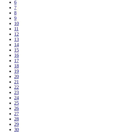
6
7
8
9
10
11
12
13
14
15
16
17
18
19
20
21
22
23
24
25
26
27
28
29
30