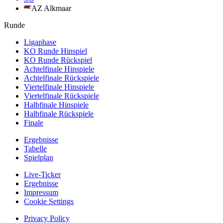
AZ Alkmaar
Runde
Ligaphase
KO Runde Hinspiel
KO Runde Rückspiel
Achtelfinale Hinspiele
Achtelfinale Rückspiele
Viertelfinale Hinspiele
Viertelfinale Rückspiele
Halbfinale Hinspiele
Halbfinale Rückspiele
Finale
Ergebnisse
Tabelle
Spielplan
Live-Ticker
Ergebnisse
Impressum
Cookie Settings
Privacy Policy