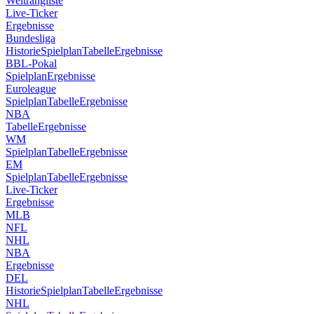
Weltrangliste
Live-Ticker
Ergebnisse
Bundesliga
Historie
Spielplan
Tabelle
Ergebnisse
BBL-Pokal
Spielplan
Ergebnisse
Euroleague
Spielplan
Tabelle
Ergebnisse
NBA
Tabelle
Ergebnisse
WM
Spielplan
Tabelle
Ergebnisse
EM
Spielplan
Tabelle
Ergebnisse
Live-Ticker
Ergebnisse
MLB
NFL
NHL
NBA
Ergebnisse
DEL
Historie
Spielplan
Tabelle
Ergebnisse
NHL