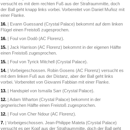
versucht es mit dem rechten Fuß aus der Strafraummitte, doch
der Ball geht knapp links vorbei. Vorbereitet von Daniel Muñoz mit
einer Flanke.
16.
| Evann Guessand (Crystal Palace) bekommt auf dem linken
Flügel einen Freistoß zugesprochen.
16.
| Foul von Dodô (AC Florenz).
15.
| Jack Harrison (AC Florenz) bekommt in der eigenen Hälfte
einen Freistoß zugesprochen.
15.
| Foul von Tyrick Mitchell (Crystal Palace).
14.
| Vorbeigeschossen. Robin Gosens (AC Florenz) versucht es
mit dem linken Fuß aus der Distanz, aber der Ball geht links
vorbei. Vorbereitet von Giovanni Fabbian mit einer Flanke.
13.
| Handspiel von Ismaïla Sarr (Crystal Palace).
12.
| Adam Wharton (Crystal Palace) bekommt in der
gegnerischen Hälfte einen Freistoß zugesprochen.
12.
| Foul von Cher Ndour (AC Florenz).
7.
| Vorbeigeschossen. Jean-Philippe Mateta (Crystal Palace)
versucht es per Kopf aus der Strafraummitte, doch der Ball geht