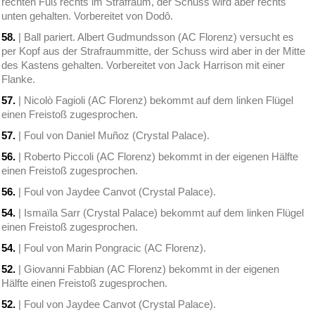
rechten Fuß rechts im Strafraum, der Schuss wird aber rechts
unten gehalten. Vorbereitet von Dodô.
58.
| Ball pariert. Albert Gudmundsson (AC Florenz) versucht es
per Kopf aus der Strafraummitte, der Schuss wird aber in der Mitte
des Kastens gehalten. Vorbereitet von Jack Harrison mit einer
Flanke.
57.
| Nicolò Fagioli (AC Florenz) bekommt auf dem linken Flügel
einen Freistoß zugesprochen.
57.
| Foul von Daniel Muñoz (Crystal Palace).
56.
| Roberto Piccoli (AC Florenz) bekommt in der eigenen Hälfte
einen Freistoß zugesprochen.
56.
| Foul von Jaydee Canvot (Crystal Palace).
54.
| Ismaïla Sarr (Crystal Palace) bekommt auf dem linken Flügel
einen Freistoß zugesprochen.
54.
| Foul von Marin Pongracic (AC Florenz).
52.
| Giovanni Fabbian (AC Florenz) bekommt in der eigenen
Hälfte einen Freistoß zugesprochen.
52.
| Foul von Jaydee Canvot (Crystal Palace).