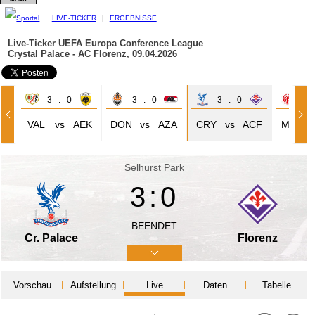
LIVE-TICKER
|
ERGEBNISSE
Live-Ticker UEFA Europa Conference League
Crystal Palace - AC Florenz, 09.04.2026
3 : 0
3 : 0
3 : 0
2 
VAL
vs
AEK
DON
vs
AZA
CRY
vs
ACF
M05
Selhurst Park
3:0
BEENDET
Cr. Palace
Florenz
Vorschau
Aufstellung
Live
Daten
Tabelle