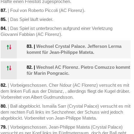
Hälfte einen Freistoß zugesprochen.
87.
| Foul von Roberto Piccoli (AC Florenz).
85.
| Das Spiel läuft wieder.
84.
| Das Spiel ist unterbrochen aufgrund einer Verletzung
Giovanni Fabbian (AC Florenz).
83.
|
Wechsel Crystal Palace. Jefferson Lerma
kommt für Jean-Philippe Mateta.
82.
|
Wechsel AC Florenz. Pietro Comuzzo kommt
für Marin Pongracic.
82.
| Vorbeigeschossen. Cher Ndour (AC Florenz) versucht es mit
dem linken Fuß aus der Distanz, , allerdings fliegt die Kugel drüber.
Vorbereitet von Albert Gudmundsson.
80.
| Ball abgeblockt. Ismaïla Sarr (Crystal Palace) versucht es mit
dem rechten Fuß links im Sechzehner, der Schuss wird jedoch
abgeblockt. Vorbereitet von Jean-Philippe Mateta.
79.
| Vorbeigeschossen. Jean-Philippe Mateta (Crystal Palace)
versucht es per Kopf links im Fünfmeterraum, doch der Ball geht