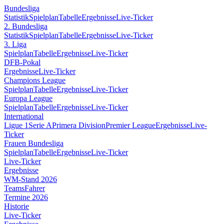
Bundesliga
Statistik
Spielplan
Tabelle
Ergebnisse
Live-Ticker
2. Bundesliga
Statistik
Spielplan
Tabelle
Ergebnisse
Live-Ticker
3. Liga
Spielplan
Tabelle
Ergebnisse
Live-Ticker
DFB-Pokal
Ergebnisse
Live-Ticker
Champions League
Spielplan
Tabelle
Ergebnisse
Live-Ticker
Europa League
Spielplan
Tabelle
Ergebnisse
Live-Ticker
International
Ligue 1
Serie A
Primera Division
Premier League
Ergebnisse
Live-
Ticker
Frauen Bundesliga
Spielplan
Tabelle
Ergebnisse
Live-Ticker
Live-Ticker
Ergebnisse
WM-Stand 2026
Teams
Fahrer
Termine 2026
Historie
Live-Ticker