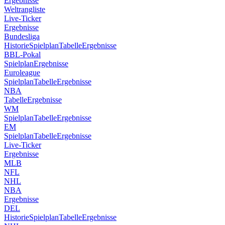
Ergebnisse
Weltrangliste
Live-Ticker
Ergebnisse
Bundesliga
Historie
Spielplan
Tabelle
Ergebnisse
BBL-Pokal
Spielplan
Ergebnisse
Euroleague
Spielplan
Tabelle
Ergebnisse
NBA
Tabelle
Ergebnisse
WM
Spielplan
Tabelle
Ergebnisse
EM
Spielplan
Tabelle
Ergebnisse
Live-Ticker
Ergebnisse
MLB
NFL
NHL
NBA
Ergebnisse
DEL
Historie
Spielplan
Tabelle
Ergebnisse