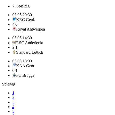
7. Spieltag
03.05.
20:30
KRC Genk
4:0
Royal Antwerpen
05.05.
14:30
RSC Anderlecht
2:1
Standard Lüttich
05.05.
18:00
KAA Gent
0:1
FC Brügge
Spieltag
1
2
3
4
5