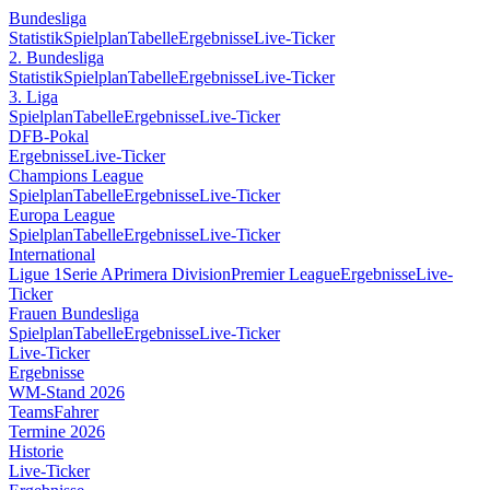
Bundesliga
Statistik
Spielplan
Tabelle
Ergebnisse
Live-Ticker
2. Bundesliga
Statistik
Spielplan
Tabelle
Ergebnisse
Live-Ticker
3. Liga
Spielplan
Tabelle
Ergebnisse
Live-Ticker
DFB-Pokal
Ergebnisse
Live-Ticker
Champions League
Spielplan
Tabelle
Ergebnisse
Live-Ticker
Europa League
Spielplan
Tabelle
Ergebnisse
Live-Ticker
International
Ligue 1
Serie A
Primera Division
Premier League
Ergebnisse
Live-
Ticker
Frauen Bundesliga
Spielplan
Tabelle
Ergebnisse
Live-Ticker
Live-Ticker
Ergebnisse
WM-Stand 2026
Teams
Fahrer
Termine 2026
Historie
Live-Ticker