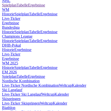
NHL
Spielplan
Tabelle
Ergebnisse
WM
Historie
Spielplan
Tabelle
Ergebnisse
Live-Ticker
Ergebnisse
Bundesliga
Historie
Spielplan
Tabelle
Ergebnisse
Champions League
Historie
Spielplan
Tabelle
Ergebnisse
DHB-Pokal
Historie
Ergebnisse
Live-Ticker
Ergebnisse
WM 2025
Historie
Spielplan
Tabelle
Ergebnisse
EM 2026
Spielplan
Tabelle
Ergebnisse
Nordische Kombination
Live-Ticker Nordische Kombination
Weltcup
Kalender
Ski Langlauf
Live-Ticker Ski Langlauf
Weltcup
Kalender
Skispringen
Live-Ticker Skispringen
Weltcup
Kalender
Biathlon