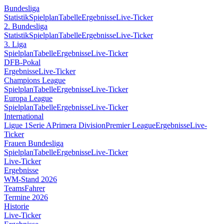
Bundesliga
Statistik
Spielplan
Tabelle
Ergebnisse
Live-Ticker
2. Bundesliga
Statistik
Spielplan
Tabelle
Ergebnisse
Live-Ticker
3. Liga
Spielplan
Tabelle
Ergebnisse
Live-Ticker
DFB-Pokal
Ergebnisse
Live-Ticker
Champions League
Spielplan
Tabelle
Ergebnisse
Live-Ticker
Europa League
Spielplan
Tabelle
Ergebnisse
Live-Ticker
International
Ligue 1
Serie A
Primera Division
Premier League
Ergebnisse
Live-
Ticker
Frauen Bundesliga
Spielplan
Tabelle
Ergebnisse
Live-Ticker
Live-Ticker
Ergebnisse
WM-Stand 2026
Teams
Fahrer
Termine 2026
Historie
Live-Ticker