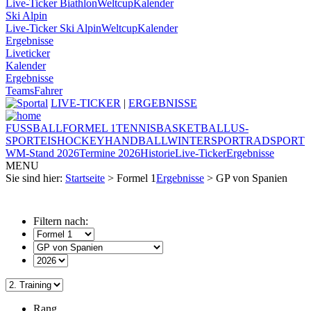
Live-Ticker Biathlon
Weltcup
Kalender
Ski Alpin
Live-Ticker Ski Alpin
Weltcup
Kalender
Ergebnisse
Liveticker
Kalender
Ergebnisse
Teams
Fahrer
LIVE-TICKER
|
ERGEBNISSE
FUSSBALL
FORMEL 1
TENNIS
BASKETBALL
US-
SPORT
EISHOCKEY
HANDBALL
WINTERSPORT
RADSPORT
WM-Stand 2026
Termine 2026
Historie
Live-Ticker
Ergebnisse
MENU
Sie sind hier:
Startseite
> Formel 1
Ergebnisse
> GP von Spanien
Filtern nach:
Rang