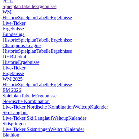
NHL
Spielplan
Tabelle
Ergebnisse
WM
Historie
Spielplan
Tabelle
Ergebnisse
Live-Ticker
Ergebnisse
Bundesliga
Historie
Spielplan
Tabelle
Ergebnisse
Champions League
Historie
Spielplan
Tabelle
Ergebnisse
DHB-Pokal
Historie
Ergebnisse
Live-Ticker
Ergebnisse
WM 2025
Historie
Spielplan
Tabelle
Ergebnisse
EM 2026
Spielplan
Tabelle
Ergebnisse
Nordische Kombination
Live-Ticker Nordische Kombination
Weltcup
Kalender
Ski Langlauf
Live-Ticker Ski Langlauf
Weltcup
Kalender
Skispringen
Live-Ticker Skispringen
Weltcup
Kalender
Biathlon